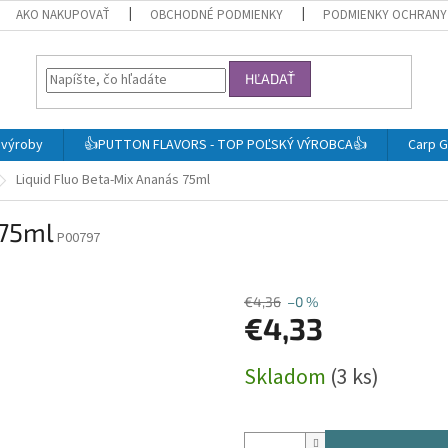
AKO NAKUPOVAŤ
OBCHODNÉ PODMIENKY
PODMIENKY OCHRANY
HĽADAŤ
j výroby
👍PUTTON FLAVORS - TOP POĽSKÝ VÝROBCA👍
Carp G
Liquid Fluo Beta-Mix Ananás 75ml
 75ml
P00797
€4,36
–0 %
€4,33
Jednotková
Skladom
(3 ks)
cena: