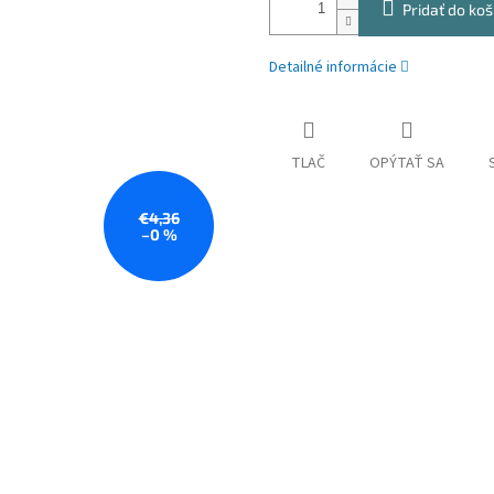
Pridať do koš
Detailné informácie
TLAČ
OPÝTAŤ SA
€4,36
–0 %