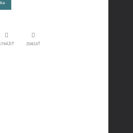
íka
STRÁŽIŤ
ZDIEĽAŤ