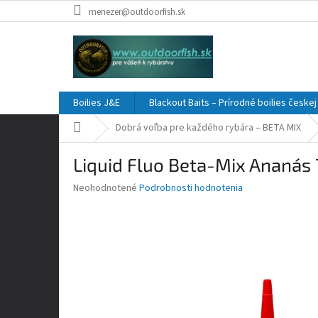
Prejsť
menezer@outdoorfish.sk
na
obsah
Boilies J&E
Blackout Baits – Prírodné boilies česke
Domov
Dobrá voľba pre každého rybára – BETA MIX
Liquid Fluo Beta-Mix Ananás
Priemerné
Neohodnotené
Podrobnosti hodnotenia
hodnotenie
produktu
je
0,0
z
5
hviezdičiek.