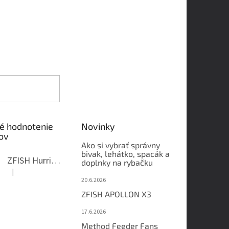
é hodnotenie
Novinky
ov
Ako si vybrať správny
bivak, lehátko, spacák a
ZFISH Hurricane Camo Kreslo
doplnky na rybačku
|
Hodnotenie produktu je 5 z 5 hviezdičiek.
20.6.2026
ZFISH APOLLON X3
17.6.2026
Method Feeder Fans