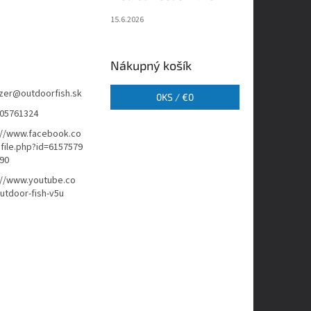
15.6.2026
Nákupný košík
zer
@
outdoorfish.sk
0
KS /
€0
05761324
://www.facebook.co
file.php?id=6157579
90
://www.youtube.co
tdoor-fish-v5u