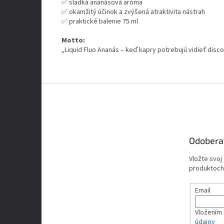
✅ sladká ananásová aróma
✅ okamžitý účinok a zvýšená atraktivita nástrah
✅ praktické balenie 75 ml
Motto:
„Liquid Fluo Ananás – keď kapry potrebujú vidieť disc
Z
á
p
ä
t
Odobera
i
e
Vložte svoj
produktoch
Email
Vložením 
údajov