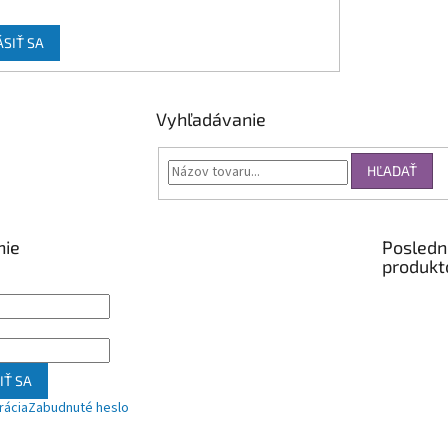
ÁSIŤ SA
Vyhľadávanie
HĽADAŤ
nie
Posledn
produkt
IŤ SA
rácia
Zabudnuté heslo