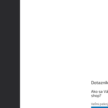
Dotazní
Ako sa Vá
shop?
Veľmi pekn