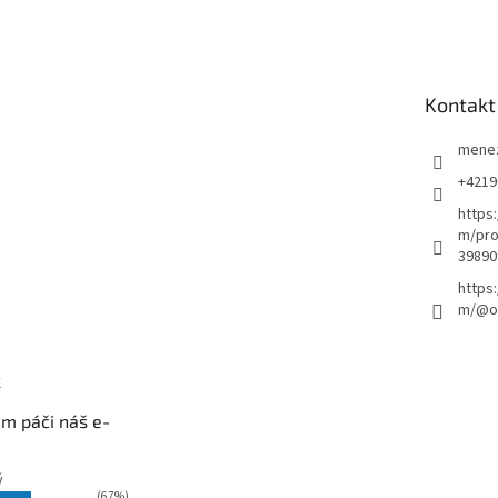
Kontakt
mene
+4219
https
m/pro
39890
https
m/@ou
k
m páči náš e-
ý
(67%)