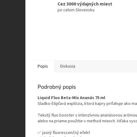
Cez 3000 výdajných miest
po celom Slovensku
Popis
Diskusia
Podrobný popis
Liquid Fluo Beta-Mix Ananás 75 ml
Sladko-štipľavá explózia, ktorá kapry priťahuje ako 
Tekutý fluo booster s intenzívnou ananásovou arómou v
alebo na priame použitie v method mixoch. Vďaka vyso
✅ jasný fluorescenčný efekt