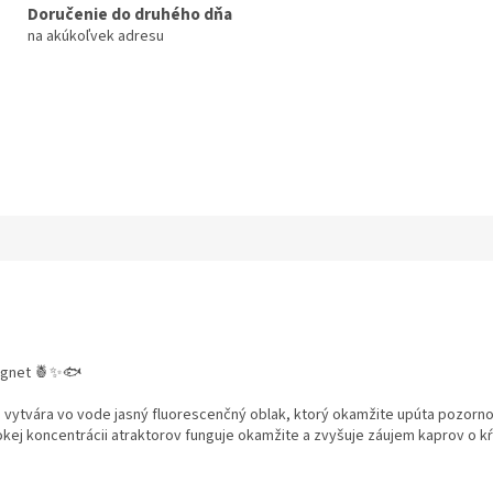
Doručenie do druhého dňa
na akúkoľvek adresu
magnet 🍍✨🐟
ytvára vo vode jasný fluorescenčný oblak, ktorý okamžite upúta pozornosť r
kej koncentrácii atraktorov funguje okamžite a zvyšuje záujem kaprov o k