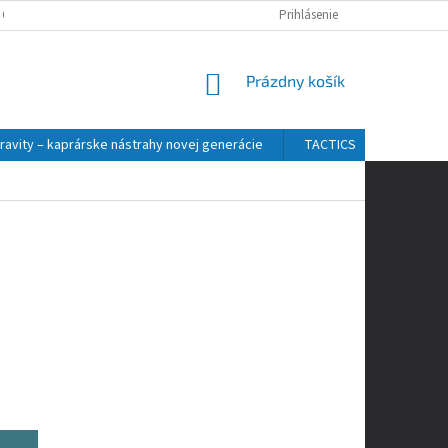
 OSOBNÝCH ÚDAJOV
Prihlásenie
NÁKUPNÝ
Prázdny košík
KOŠÍK
ravity – kaprárske nástrahy novej generácie
TACTICS
ZFISH