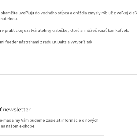
a okamžite uvoľňujú do vodného stĺpca a dráždia zmysly rýb už z veľkej dia
dnuteľnou.
h
v praktickej uzatvárateľnej krabičke, ktorú si môžeš vziať kamkoľvek.
mi feeder nástrahami z radu LK Baits a vytvoríš tak
ť newsletter
 e-mail a my Vám budeme zasielať informácie o nových
 na našom e-shope.