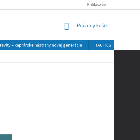
 OSOBNÝCH ÚDAJOV
Prihlásenie
NÁKUPNÝ
Prázdny košík
KOŠÍK
ravity – kaprárske nástrahy novej generácie
TACTICS
ZFISH