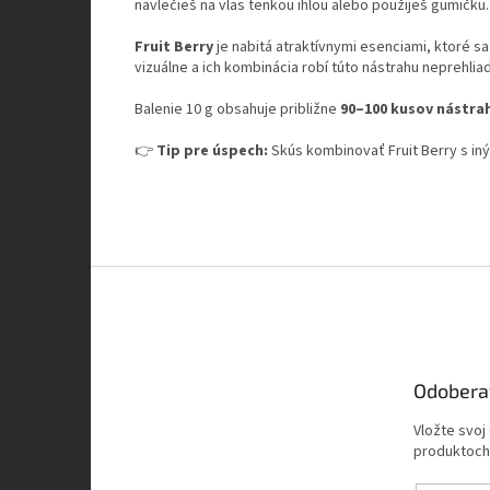
navlečieš na vlas tenkou ihlou alebo použiješ gumičku.
Fruit Berry
je nabitá atraktívnymi esenciami, ktoré s
vizuálne a ich kombinácia robí túto nástrahu neprehlia
Balenie 10 g obsahuje približne
90–100 kusov nástra
👉
Tip pre úspech:
Skús kombinovať Fruit Berry s iný
Z
á
p
ä
t
Odobera
i
e
Vložte svoj
produktoch