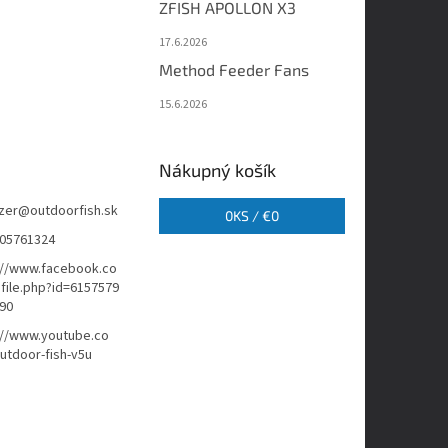
ZFISH APOLLON X3
17.6.2026
Method Feeder Fans
15.6.2026
Nákupný košík
zer
@
outdoorfish.sk
0
KS /
€0
05761324
://www.facebook.co
file.php?id=6157579
90
://www.youtube.co
tdoor-fish-v5u