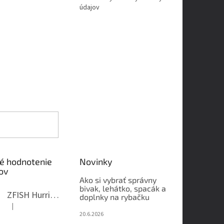
údajov
é hodnotenie
Novinky
ov
Ako si vybrať správny
bivak, lehátko, spacák a
ZFISH Hurricane Camo Kreslo
doplnky na rybačku
|
Hodnotenie produktu je 5 z 5 hviezdičiek.
20.6.2026