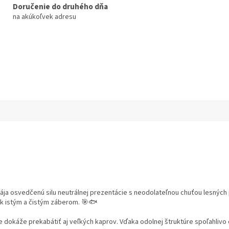
Doručenie do druhého dňa
na akúkoľvek adresu

ája osvedčenú silu neutrálnej prezentácie s neodolateľnou chuťou lesnýc
 k istým a čistým záberom. 🎯🐟
le dokáže prekabátiť aj veľkých kaprov. Vďaka odolnej štruktúre spoľahlivo 