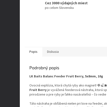
Cez 3000 výdajných miest
po celom Slovensku
Popis
Diskusia
Podrobný popis
LK Baits Balanc Feeder Fruit Berry, 5x8mm, 10g
Ovocná explózia, ktorá chytá ryby ako magnet! 🍓🍒
Fruit Berry
je vyvážená feederová nástraha, ktorá sp
prirodzene a pre ryby je ľahko nasávateľná – čo vedie
Táto nástraha je obľúbená nielen pri love na feeder, a