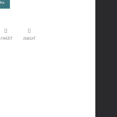
íka
STRÁŽIŤ
ZDIEĽAŤ