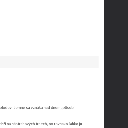
h plodov. Jemne sa vznáša nad dnom, pôsobí
drží na nástrahových trnech, no rovnako ľahko ju