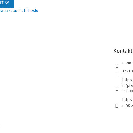
IŤ SA
rácia
Zabudnuté heslo
Kontakt
mene
+4219
https
m/pro
39890
https
m/@ou
k