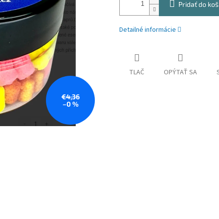
Pridať do koš
Detailné informácie
TLAČ
OPÝTAŤ SA
€4,36
–0 %