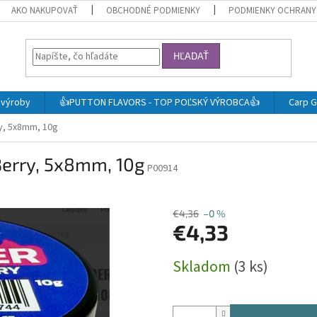
AKO NAKUPOVAŤ
OBCHODNÉ PODMIENKY
PODMIENKY OCHRANY
HĽADAŤ
j výroby
👍PUTTON FLAVORS - TOP POĽSKÝ VÝROBCA👍
Carp G
ry, 5x8mm, 10g
 Berry, 5x8mm, 10g
P00914
€4,36
–0 %
€4,33
Jednotková
Skladom
(3 ks)
cena: