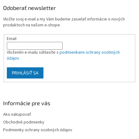
p
ä
Odoberať newsletter
t
Vložte svoj e-mail a my Vám budeme zasielať informácie o nových
i
produktoch na našom e-shope.
e
Email
Vložením e-mailu súhlasíte s
podmienkami ochrany osobných
údajov
PRIHLÁSIŤ SA
Informácie pre vás
Ako nakupovať
Obchodné podmienky
Podmienky ochrany osobných údajov