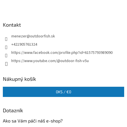
Kontakt
menezer
@
outdoorfish.sk
+421905761324
https://www.facebook.com/profile.php?id=61575793989090
https://www.youtube.com/@outdoor-fish-v5u
Nákupný košík
0
KS /
€0
Dotazník
Ako sa Vám páči náš e-shop?