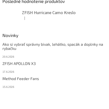
Posledné hodnotenie produktov
ZFISH Hurricane Camo Kreslo
|
Hodnotenie produktu je 5 z 5 hviezdičiek.
Novinky
Ako si vybrať správny bivak, lehátko, spacák a doplnky na
rybačku
20.6.2026
ZFISH APOLLON X3
17.6.2026
Method Feeder Fans
15.6.2026