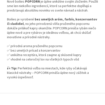
Nové boilies
POPCORN
je úplne unikátne svojím zložením. Použili
sme len niekoľko ingrediencií, ktoré sa perfektne dopĺňajú a
predstavujú absolútnu novinku vo svete návnad a nástrah.
Boilies je vyrobené
bez umelých aróm, farbív, konzervantov
či sladidiel
, no jeho prirodzená vôňa praženého popcornu
dokáže prilákať kapry okamžite. POPCORN prináša rybám niečo
úplne nové a pre rybárov je ideálnou voľbou, ak chcú skúšať
inovatívne a prírodné nástrahy.
✅ prírodná aroma praženého popcornu
✅ bez umelých prísad a konzervantov
✅ unikátna receptúra, ktorá zaujme aj skúsené kapry
✅ vhodné na celoročný lov na všetkých typoch vôd
🎣
Tip:
Perfektná voľba na miestach, kde ryby očakávajú
klasické nástrahy – POPCORN prináša úplne nový zážitok a
vysokú úspešnosť.
Z
á