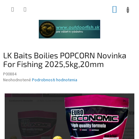
Prejsť
NÁKUP
na
obsah
KOŠÍK
LK Baits Boilies POPCORN Novinka
For Fishing 2025,5kg,20mm
P00884
Priemerné
Neohodnotené
Podrobnosti hodnotenia
hodnotenie
produktu
je
0,0
z
5
hviezdičiek.