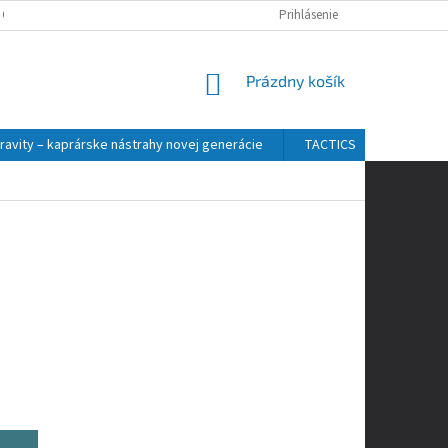
 OSOBNÝCH ÚDAJOV
Prihlásenie
NÁKUPNÝ
Prázdny košík
KOŠÍK
ravity – kaprárske nástrahy novej generácie
TACTICS
ZFISH