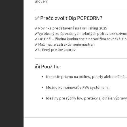
úroveň.
✅ Prečo zvoliť Dip POPCORN?
✔️ Novinka predstavená na For Fishing 2025
✔️ Vyrobený zo špeciálnych tekutých potrav exkluzívne
✔️ Originál – žiadna konkurencia nepoužíva rovnaké zl
✔️ Maximálne zatraktívnenie nástrah
✔️ Určený pre lov kaprov
🎣 Použitie:
Naneste priamo na boilies, pelety alebo iné nás
Možno kombinovať s PVA systémami.
Ideálny pre rýchly lov, preteky aj dlhšie výpravy
Z
á