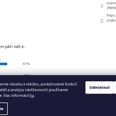
m/pro
39890
https
m/@ou
k
m páči náš e-
ý
(67%)
(0%)
i
enie obsahu a reklám, poskytovanie funkcií
Odmietnuť
(33%)
édií a analýzu návštevnosti používame
ov:
15
e. Viac informácií
tu
.
ie
raviť nastavenie cookies