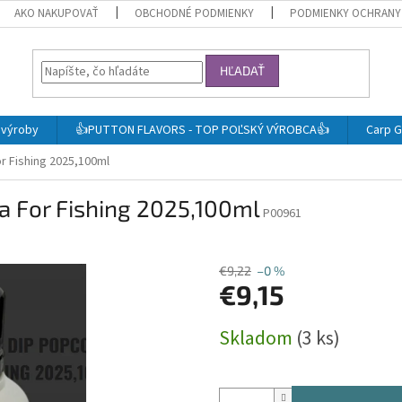
AKO NAKUPOVAŤ
OBCHODNÉ PODMIENKY
PODMIENKY OCHRANY
HĽADAŤ
j výroby
👍PUTTON FLAVORS - TOP POĽSKÝ VÝROBCA👍
Carp G
r Fishing 2025,100ml
a For Fishing 2025,100ml
P00961
€9,22
–0 %
€9,15
Jednotková
Skladom
(3 ks)
cena: