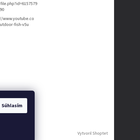
file.php?id=6157579
90
://www.youtube.co
tdoor-fish-v5u
Súhlasím
Vytvoril Shoptet