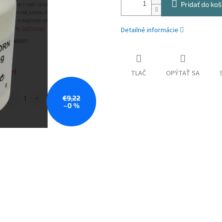
Pridať do koš
Detailné informácie
TLAČ
OPÝTAŤ SA
€9,22
–0 %