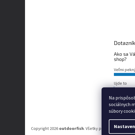
Dotazní
Ako sa Vá
shop?
Veľmi pekn
Ujde to
Nepáči sa m
Na prispôsob
sociálnych m
Počet hlas
súbory cooki
Nastaven
Copyright 2026
outdoorfish
. Všetky práva vyhradené.
Up