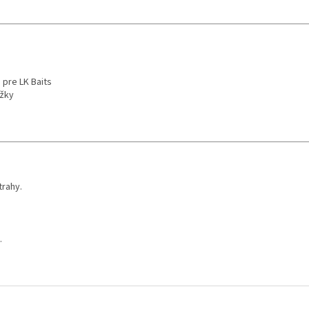
 pre LK Baits
ožky
trahy.
.