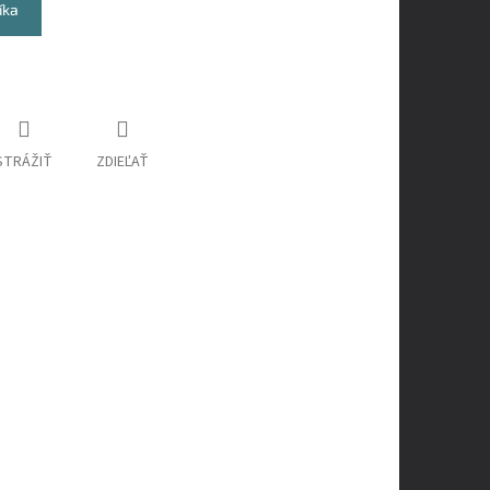
íka
STRÁŽIŤ
ZDIEĽAŤ