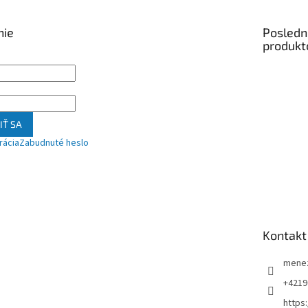
nie
Posledn
produkt
IŤ SA
rácia
Zabudnuté heslo
Kontakt
mene
+4219
https