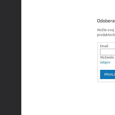
p
ä
t
Odobera
i
e
Vložte svoj
produktoch
Email
Vložením 
údajov
PRIHL