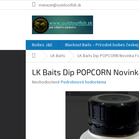
Prejsť
menezer@outdoorfish.sk
na
obsah
Boilies J&E
Blackout Baits – Prírodné boilies česke
Domov
LK Baits
LK Baits Dip POPCORN Novinka Fo
LK Baits Dip POPCORN Novink
Priemerné
Neohodnotené
Podrobnosti hodnotenia
hodnotenie
produktu
je
0,0
z
5
hviezdičiek.