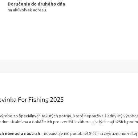
Doručenie do druhého dňa
na akúkoľvek adresu
ovinka For Fishing 2025
výrobe zo špeciálnych tekutých potráv, ktoré nepoužíva žiadny iný výrobc
iadne atraktívna a dokáže ich presvedčiť k záberu aj v tých najťažších pod
ych návnad a nástrah
– neexistuje nič podobné! Slúži na zvýraznenie vašej 