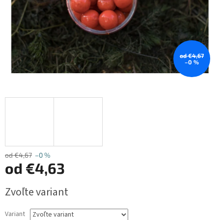
od €4,67
–0 %
od €4,67
–0 %
od
€4,63
Jednotková
Zvoľte variant
cena:
Variant