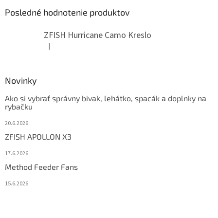
Posledné hodnotenie produktov
ZFISH Hurricane Camo Kreslo
|
Hodnotenie produktu je 5 z 5 hviezdičiek.
Novinky
Ako si vybrať správny bivak, lehátko, spacák a doplnky na
rybačku
20.6.2026
ZFISH APOLLON X3
17.6.2026
Method Feeder Fans
15.6.2026