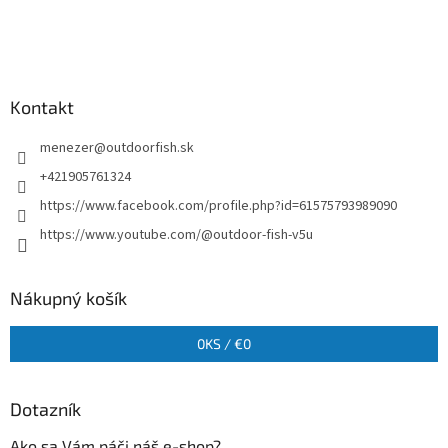
Kontakt
menezer
@
outdoorfish.sk
+421905761324
https://www.facebook.com/profile.php?id=61575793989090
https://www.youtube.com/@outdoor-fish-v5u
Nákupný košík
0
KS /
€0
Dotazník
Ako sa Vám páči náš e-shop?