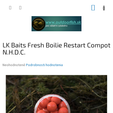
Prejsť
NÁKUP
na
obsah
KOŠÍK
LK Baits Fresh Boilie Restart Compot
N.H.D.C.
Priemerné
Neohodnotené
Podrobnosti hodnotenia
hodnotenie
produktu
je
0,0
z
5
hviezdičiek.