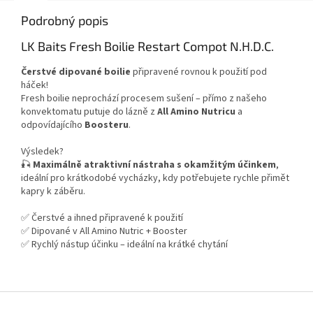
Podrobný popis
LK Baits Fresh Boilie Restart Compot N.H.D.C.
Čerstvé dipované boilie
připravené rovnou k použití pod
háček!
Fresh boilie neprochází procesem sušení – přímo z našeho
konvektomatu putuje do lázně z
All Amino Nutricu
a
odpovídajícího
Boosteru
.
Výsledek?
🎣
Maximálně atraktivní nástraha s okamžitým účinkem
,
ideální pro krátkodobé vycházky, kdy potřebujete rychle přimět
kapry k záběru.
✅ Čerstvé a ihned připravené k použití
✅ Dipované v All Amino Nutric + Booster
✅ Rychlý nástup účinku – ideální na krátké chytání
Z