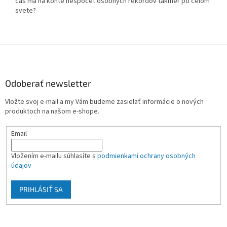
čas má na konte nespočet osobných rekordov takmer po celom
svete?
Z
á
p
ä
Odoberať newsletter
t
Vložte svoj e-mail a my Vám budeme zasielať informácie o nových
i
produktoch na našom e-shope.
e
Email
Vložením e-mailu súhlasíte s
podmienkami ochrany osobných
údajov
PRIHLÁSIŤ SA