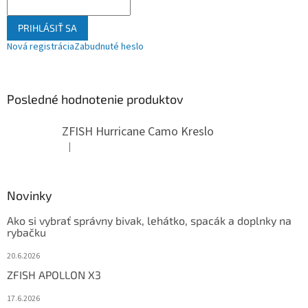
PRIHLÁSIŤ SA
Nová registrácia
Zabudnuté heslo
Posledné hodnotenie produktov
ZFISH Hurricane Camo Kreslo
|
Hodnotenie produktu je 5 z 5 hviezdičiek.
Novinky
Ako si vybrať správny bivak, lehátko, spacák a doplnky na
rybačku
20.6.2026
ZFISH APOLLON X3
17.6.2026