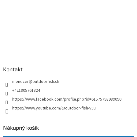
Kontakt
menezer
@
outdoorfish.sk
+421905761324
https://www.facebook.com/profile.php?id=61575793989090
https://www.youtube.com/@outdoor-fish-v5u
Nákupný košík