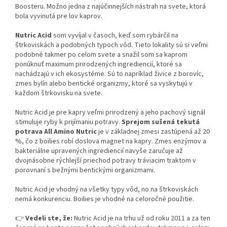
Boosteru. Možno jedna z najúčinnejších nástrah na svete, ktorá
bola vyvinutá pre lov kaprov.
Nutric Acid
som vyvíjal v časoch, keď som rybárčil na
štrkoviskách a podobných typoch vôd. Tieto lokality sú si veľmi
podobné takmer po celom svete a snažil som sa kaprom
ponúknuť maximum prirodzených ingrediencií, ktoré sa
nachádzajú v ich ekosystéme. Sú to napríklad živice z borovíc,
zmes bylín alebo bentické organizmy, ktoré sa vyskytujú v
každom štrkovisku na svete.
Nutric Acid je pre kapry veľmi prirodzený a jeho pachový signál
stimuluje ryby k prijímaniu potravy.
Sprejom sušená tekutá
potrava All Amino Nutric
je v základnej zmesi zastúpená až 20
%, čo z boilies robí doslova magnet na kapry. Zmes enzýmov a
bakteriálne upravených ingrediencií navyše zaručuje až
dvojnásobne rýchlejší priechod potravy tráviacim traktom v
porovnaní s bežnými bentickými organizmami.
Nutric Acid je vhodný na všetky typy vôd, no na štrkoviskách
nemá konkurenciu. Boilies je vhodné na celoročné použitie.
👉
Vedeli ste, že:
Nutric Acid je na trhu už od roku 2011 a za ten