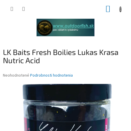
Prejsť
NÁKUP
na
obsah
KOŠÍK
LK Baits Fresh Boilies Lukas Krasa
Nutric Acid
Priemerné
Neohodnotené
Podrobnosti hodnotenia
hodnotenie
produktu
je
0,0
z
5
hviezdičiek.