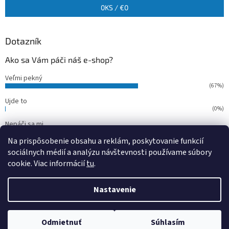
0
KS /
€0
Dotazník
Ako sa Vám páči náš e-shop?
Veľmi pekný
(67%)
Ujde to
(0%)
Nepáči sa mi
(33%)
Na prispôsobenie obsahu a reklám, poskytovanie funkcií
Počet hlasov:
15
sociálnych médií a analýzu návštevnosti používame súbory
cookie. Viac informácií
tu
.
Vytvoril Shoptet
Nastavenie
Copyright 2026
outdoorfish
. Všetky práva vyhradené.
Upraviť
Odmietnuť
Súhlasím
nastavenie cookies