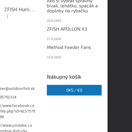
Ako si vybrať správny
bivak, lehátko, spacák a
ZFISH Hurricane Camo Kreslo
doplnky na rybačku
|
Hodnotenie produktu je 5 z 5 hviezdičiek.
20.6.2026
ZFISH APOLLON X3
17.6.2026
Method Feeder Fans
15.6.2026
Nákupný košík
zer
@
outdoorfish.sk
0
KS /
€0
05761324
://www.facebook.co
file.php?id=6157579
90
://www.youtube.co
tdoor-fish-v5u