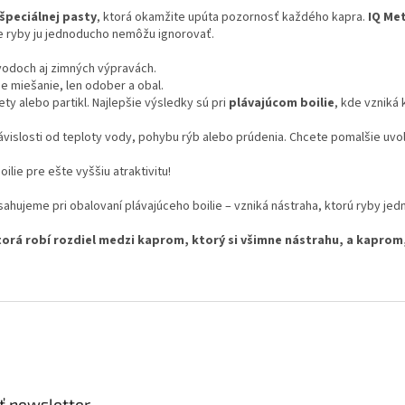
špeciálnej pasty
, ktorá okamžite upúta pozornosť každého kapra.
IQ Me
že ryby ju jednoducho nemôžu ignorovať.
ávodoch aj zimných výpravách.
e miešanie, len odober a obal.
ety alebo partikl. Najlepšie výsledky sú pri
plávajúcom boilie
, kde vzniká 
závislosti od teploty vody, pohybu rýb alebo prúdenia. Chcete pomalšie uv
oilie pre ešte vyššiu atraktivitu!
ahujeme pri obalovaní plávajúceho boilie – vzniká nástraha, ktorú ryby j
orá robí rozdiel medzi kaprom, ktorý si všimne nástrahu, a kaprom, 
ť newsletter