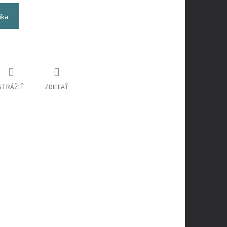
íka
STRÁŽIŤ
ZDIEĽAŤ