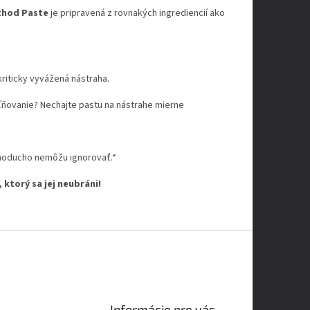
thod Paste
je pripravená z rovnakých ingrediencií ako
kriticky vyvážená nástraha.
oľňovanie? Nechajte pastu na nástrahe mierne
ednoducho nemôžu ignorovať.“
ktorý sa jej neubráni!
Informácie pre vás