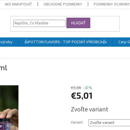
AKO NAKUPOVAŤ
OBCHODNÉ PODMIENKY
PODMIENKY OCHRANY
HĽADAŤ
j výroby
👍PUTTON FLAVORS - TOP POĽSKÝ VÝROBCA👍
Carp G
0ml
€5,06
–0 %
€5,01
Jednotková
Zvoľte variant
cena:
Variant