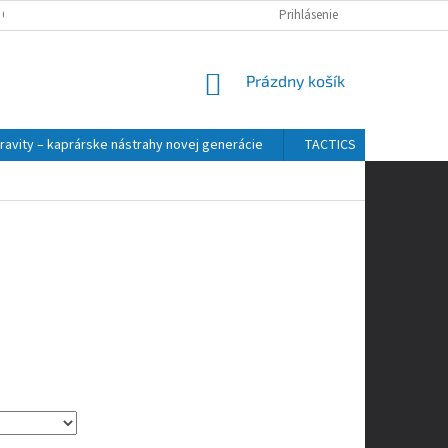
 OSOBNÝCH ÚDAJOV
Prihlásenie
NÁKUPNÝ
Prázdny košík
KOŠÍK
ravity – kaprárske nástrahy novej generácie
TACTICS
ZFISH