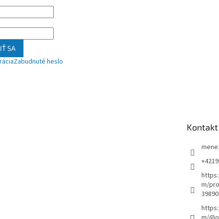
IŤ SA
rácia
Zabudnuté heslo
Kontakt
mene
+4219
https
m/pro
39890
https
m/@ou