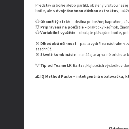
Predstav si boilie alebo partikl, obalený vrstvou našej
boilie, ale s
dvojnásobnou dávkou extraktov
, tak
💥
Okamžitý efekt
– ideálna pri bežnej kaprařine, z
💥
Pripravená na použitie
– praktický kelímok, žiadn
💥
Variabilné využitie
– obalujte plávajúce boilie, pel
🎯
Dlhodobá účinnosť
– pasta vydrží na nástrahe v 
zaschnúť.
🎯
Skvelé kombinácie
– nanášajte aj na iné príchute b
💡
Tip od Teamu LK Baits:
„Najlepších výsledkov dos
🌊
IQ Method Paste – inteligentná obalovačka, kt
Z
á
p
ä
t
Odobera