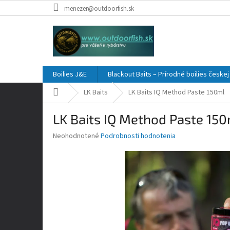
Prejsť
menezer@outdoorfish.sk
na
obsah
Boilies J&E
Blackout Baits – Prírodné boilies česke
Domov
LK Baits
LK Baits IQ Method Paste 150ml
LK Baits IQ Method Paste 15
Priemerné
Neohodnotené
Podrobnosti hodnotenia
hodnotenie
produktu
je
0,0
z
5
hviezdičiek.