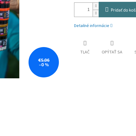
Pridať do koš
Detailné informácie
TLAČ
OPÝTAŤ SA
€5,06
–0 %