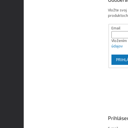
i
e
Vložte svoj
produktoch
Email
Vložením 
údajov
PRIHL
Prihláse