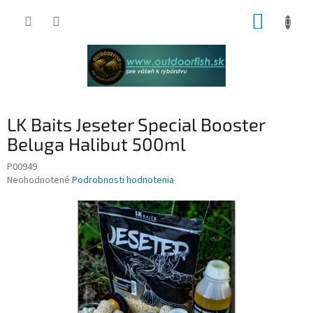
Prejsť
NÁKUP
na
obsah
KOŠÍK
LK Baits Jeseter Special Booster
Beluga Halibut 500ml
P00949
Priemerné
Neohodnotené
Podrobnosti hodnotenia
hodnotenie
produktu
je
0,0
z
5
hviezdičiek.