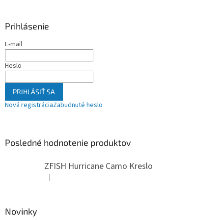
Prihlásenie
E-mail
Heslo
PRIHLÁSIŤ SA
Nová registrácia
Zabudnuté heslo
Posledné hodnotenie produktov
ZFISH Hurricane Camo Kreslo
|
Hodnotenie produktu je 5 z 5 hviezdičiek.
Novinky