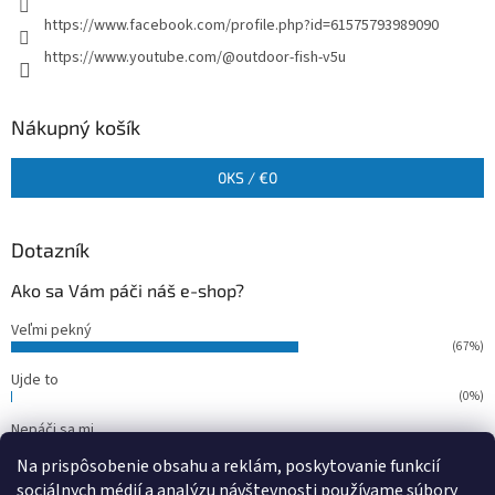
https://www.facebook.com/profile.php?id=61575793989090
https://www.youtube.com/@outdoor-fish-v5u
Nákupný košík
0
KS /
€0
Dotazník
Ako sa Vám páči náš e-shop?
Veľmi pekný
(67%)
Ujde to
(0%)
Nepáči sa mi
(33%)
Na prispôsobenie obsahu a reklám, poskytovanie funkcií
Počet hlasov:
15
sociálnych médií a analýzu návštevnosti používame súbory