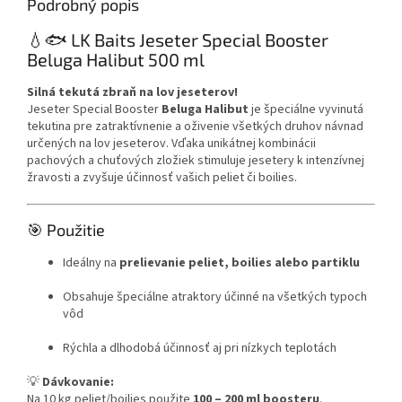
Podrobný popis
💧🐟 LK Baits Jeseter Special Booster
Beluga Halibut 500 ml
Silná tekutá zbraň na lov jeseterov!
Jeseter Special Booster
Beluga Halibut
je špeciálne vyvinutá
tekutina pre zatraktívnenie a oživenie všetkých druhov návnad
určených na lov jeseterov. Vďaka unikátnej kombinácii
pachových a chuťových zložiek stimuluje jesetery k intenzívnej
žravosti a zvyšuje účinnosť vašich peliet či boilies.
🎯 Použitie
Ideálny na
prelievanie peliet, boilies alebo partiklu
Obsahuje špeciálne atraktory účinné na všetkých typoch
vôd
Rýchla a dlhodobá účinnosť aj pri nízkych teplotách
💡
Dávkovanie:
Na 10 kg peliet/boilies použite
100 – 200 ml boosteru
.