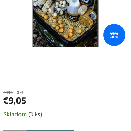
€9,12
–0 %
€9,12
–0 %
€9,05
Jednotková
Skladom
(3 ks)
cena: