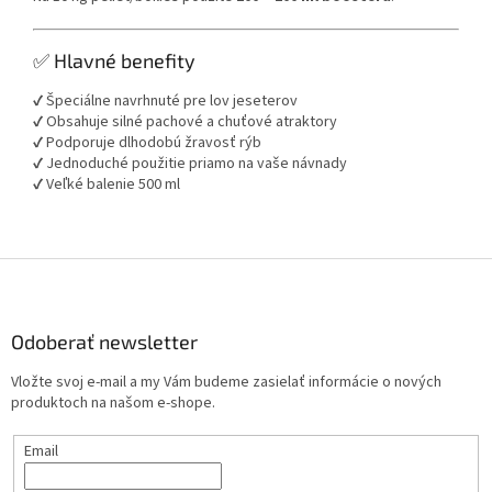
✅ Hlavné benefity
✔️ Špeciálne navrhnuté pre lov jeseterov
✔️ Obsahuje silné pachové a chuťové atraktory
✔️ Podporuje dlhodobú žravosť rýb
✔️ Jednoduché použitie priamo na vaše návnady
✔️ Veľké balenie 500 ml
Z
á
p
ä
Odoberať newsletter
t
Vložte svoj e-mail a my Vám budeme zasielať informácie o nových
i
produktoch na našom e-shope.
e
Email