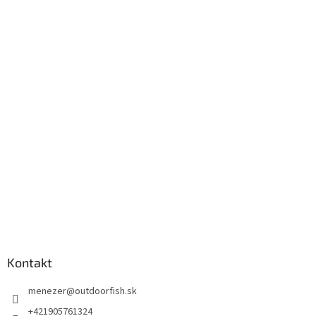
Kontakt
menezer
@
outdoorfish.sk
+421905761324