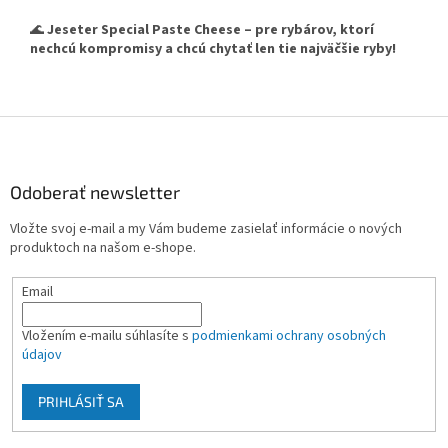
🌊
Jeseter Special Paste Cheese – pre rybárov, ktorí
nechcú kompromisy a chcú chytať len tie najväčšie ryby!
Z
á
p
ä
Odoberať newsletter
t
Vložte svoj e-mail a my Vám budeme zasielať informácie o nových
i
produktoch na našom e-shope.
e
Email
Vložením e-mailu súhlasíte s
podmienkami ochrany osobných
údajov
PRIHLÁSIŤ SA