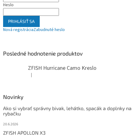
Heslo
PRIHLÁSIŤ SA
Nová registrácia
Zabudnuté heslo
Posledné hodnotenie produktov
ZFISH Hurricane Camo Kreslo
|
Hodnotenie produktu je 5 z 5 hviezdičiek.
Novinky
Ako si vybrať správny bivak, lehátko, spacák a doplnky na
rybačku
20.6.2026
ZFISH APOLLON X3