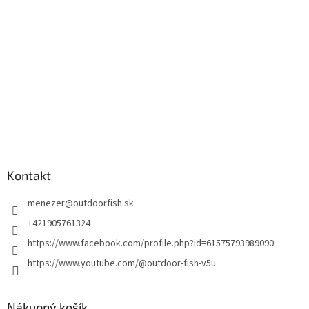
Kontakt
menezer
@
outdoorfish.sk
+421905761324
https://www.facebook.com/profile.php?id=61575793989090
https://www.youtube.com/@outdoor-fish-v5u
Nákupný košík