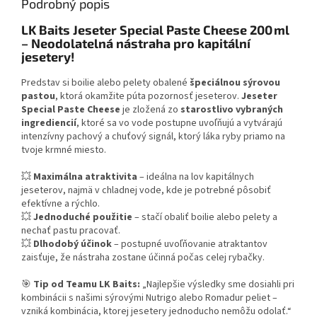
Podrobný popis
LK Baits Jeseter Special Paste Cheese 200 ml
– Neodolatelná nástraha pro kapitální
jesetery!
Predstav si boilie alebo pelety obalené
špeciálnou sýrovou
pastou
, ktorá okamžite púta pozornosť jeseterov.
Jeseter
Special Paste Cheese
je zložená zo
starostlivo vybraných
ingrediencií
, ktoré sa vo vode postupne uvoľňujú a vytvárajú
intenzívny pachový a chuťový signál, ktorý láka ryby priamo na
tvoje krmné miesto.
💥
Maximálna atraktivita
– ideálna na lov kapitálnych
jeseterov, najmä v chladnej vode, kde je potrebné pôsobiť
efektívne a rýchlo.
💥
Jednoduché použitie
– stačí obaliť boilie alebo pelety a
nechať pastu pracovať.
💥
Dlhodobý účinok
– postupné uvoľňovanie atraktantov
zaisťuje, že nástraha zostane účinná počas celej rybačky.
🎯
Tip od Teamu LK Baits:
„Najlepšie výsledky sme dosiahli pri
kombinácii s našimi sýrovými Nutrigo alebo Romadur peliet –
vzniká kombinácia, ktorej jesetery jednoducho nemôžu odolať.“