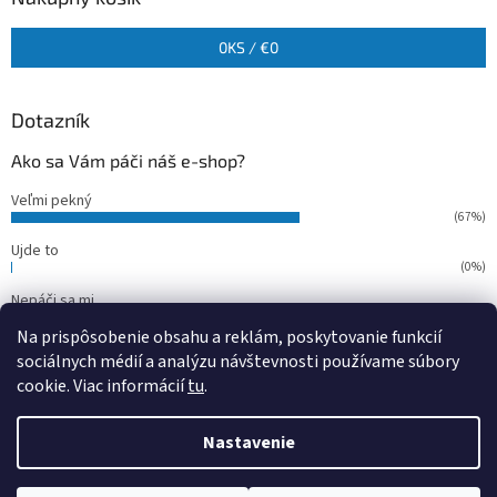
0
KS /
€0
Dotazník
Ako sa Vám páči náš e-shop?
Veľmi pekný
(67%)
Ujde to
(0%)
Nepáči sa mi
(33%)
Na prispôsobenie obsahu a reklám, poskytovanie funkcií
Počet hlasov:
15
sociálnych médií a analýzu návštevnosti používame súbory
cookie. Viac informácií
tu
.
Vytvoril Shoptet
Nastavenie
Copyright 2026
outdoorfish
. Všetky práva vyhradené.
Upraviť