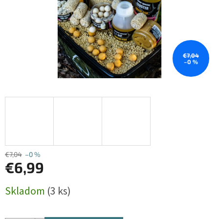
€7,04
–0 %
€7,04
–0 %
€6,99
Jednotková
Skladom
(3 ks)
cena: