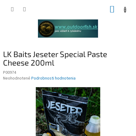
Prejsť
NÁKUP
na
obsah
KOŠÍK
LK Baits Jeseter Special Paste
Cheese 200ml
P00974
Priemerné
Neohodnotené
Podrobnosti hodnotenia
hodnotenie
produktu
je
0,0
z
5
hviezdičiek.