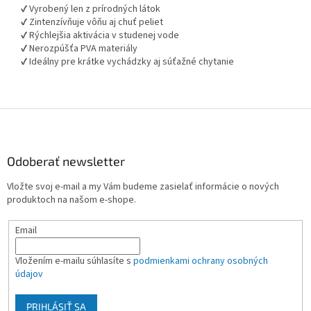
✔️ Vyrobený len z prírodných látok
✔️ Zintenzívňuje vôňu aj chuť peliet
✔️ Rýchlejšia aktivácia v studenej vode
✔️ Nerozpúšťa PVA materiály
✔️ Ideálny pre krátke vychádzky aj súťažné chytanie
Z
á
p
ä
Odoberať newsletter
t
Vložte svoj e-mail a my Vám budeme zasielať informácie o nových
i
produktoch na našom e-shope.
e
Email
Vložením e-mailu súhlasíte s
podmienkami ochrany osobných
údajov
PRIHLÁSIŤ SA