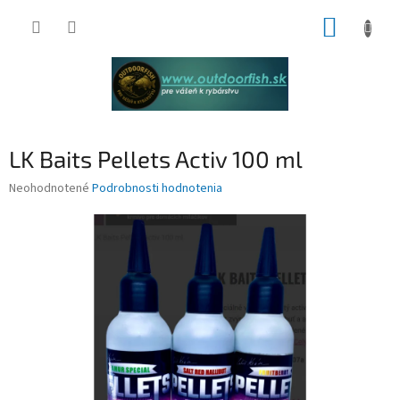
Prejsť
NÁKUP
na
obsah
KOŠÍK
LK Baits Pellets Activ 100 ml
Priemerné
Neohodnotené
Podrobnosti hodnotenia
hodnotenie
produktu
je
0,0
z
5
hviezdičiek.