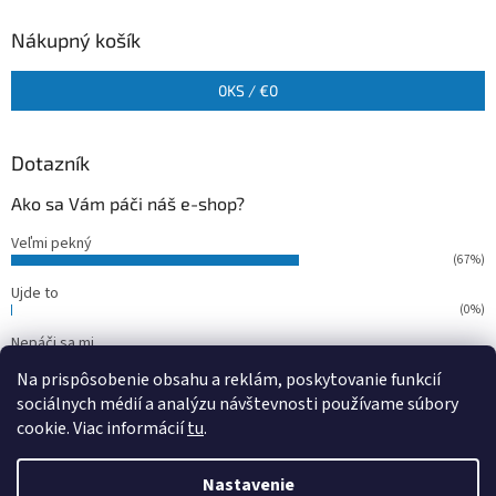
Nákupný košík
0
KS /
€0
Dotazník
Ako sa Vám páči náš e-shop?
Veľmi pekný
(67%)
Ujde to
(0%)
Nepáči sa mi
(33%)
Na prispôsobenie obsahu a reklám, poskytovanie funkcií
Počet hlasov:
15
sociálnych médií a analýzu návštevnosti používame súbory
cookie. Viac informácií
tu
.
Vytvoril Shoptet
Nastavenie