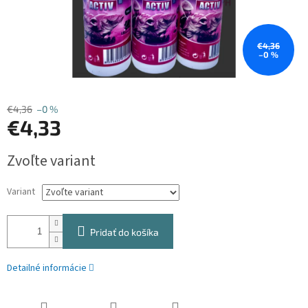
€4,36
–0 %
€4,36
–0 %
€4,33
Jednotková
Zvoľte variant
cena:
Variant
Pridať do košíka
Detailné informácie