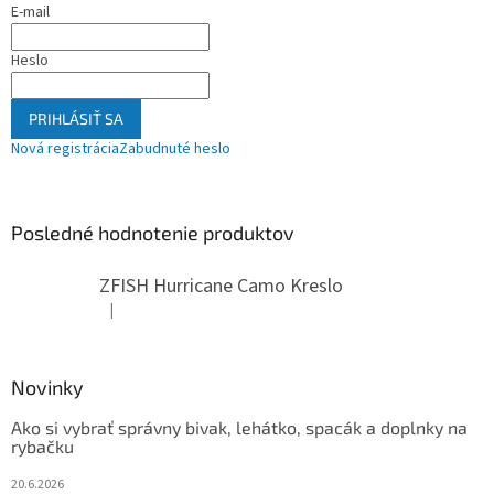
E-mail
Heslo
PRIHLÁSIŤ SA
Nová registrácia
Zabudnuté heslo
Posledné hodnotenie produktov
ZFISH Hurricane Camo Kreslo
|
Hodnotenie produktu je 5 z 5 hviezdičiek.
Novinky
Ako si vybrať správny bivak, lehátko, spacák a doplnky na
rybačku
20.6.2026