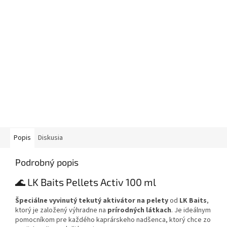
Popis
Diskusia
Podrobný popis
🌊 LK Baits Pellets Activ 100 ml
Špeciálne vyvinutý tekutý aktivátor na pelety
od
LK Baits
,
ktorý je založený výhradne na
prírodných látkach
. Je ideálnym
pomocníkom pre každého kaprárskeho nadšenca, ktorý chce zo