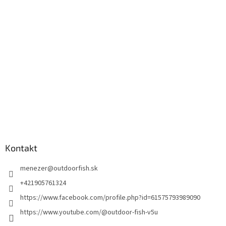
Kontakt
menezer
@
outdoorfish.sk
+421905761324
https://www.facebook.com/profile.php?id=61575793989090
https://www.youtube.com/@outdoor-fish-v5u