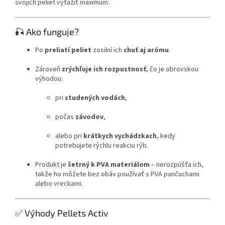
svojich peliet vyťažiť maximum.
🎣 Ako funguje?
Po
preliatí peliet
zosilní ich
chuť aj arómu
.
Zároveň
zrýchľuje ich rozpustnosť
, čo je obrovskou
výhodou:
pri
studených vodách
,
počas
závodov
,
alebo pri
krátkych vychádzkach
, kedy
potrebujete rýchlu reakciu rýb.
Produkt je
šetrný k PVA materiálom
– nerozpúšťa ich,
takže ho môžete bez obáv používať s PVA pančuchami
alebo vreckami.
✅ Výhody Pellets Activ