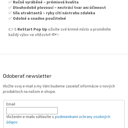
✅
Ručně vyráběné – prémiová kvalita
✅
Dlouhodobě plovoucí – neztrácí tvar ani účinnost
✅
Síla atraktantů – ryby cítí nástrahu zdaleka
✅
Odolné a snadno použitelné
👉 S
ReStart Pop Up
oživíte své krmné místo a proměníte
každý výlov ve vítězství! 🐟✨
Z
á
p
ä
Odoberať newsletter
t
Vložte svoj e-mail a my Vám budeme zasielať informácie o nových
i
produktoch na našom e-shope.
e
Email
Vložením e-mailu súhlasíte s
podmienkami ochrany osobných
údajov