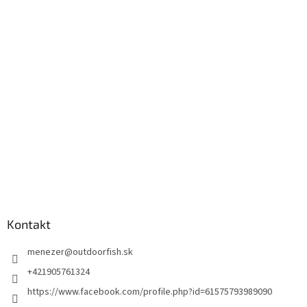
Kontakt
menezer
@
outdoorfish.sk
+421905761324
https://www.facebook.com/profile.php?id=61575793989090