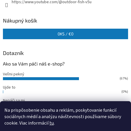
https://www.youtube.com/@outdoor-fish-v5u
Nákupný košík
0
KS /
€0
Dotazník
Ako sa Vám páči náš e-shop?
Veľmi pekný
(67%)
Ujde to
(0%)
Nepáči sa mi
(33%)
Na prispôsobenie obsahu a reklám, poskytovanie funkcií
Počet hlasov:
15
sociálnych médií a analýzu návštevnosti používame súbory
cookie. Viac informácií
tu
.