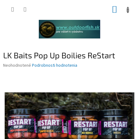
Prejsť
NÁKUP
na
obsah
KOŠÍK
LK Baits Pop Up Boilies ReStart
Priemerné
Neohodnotené
Podrobnosti hodnotenia
hodnotenie
produktu
je
0,0
z
5
hviezdičiek.