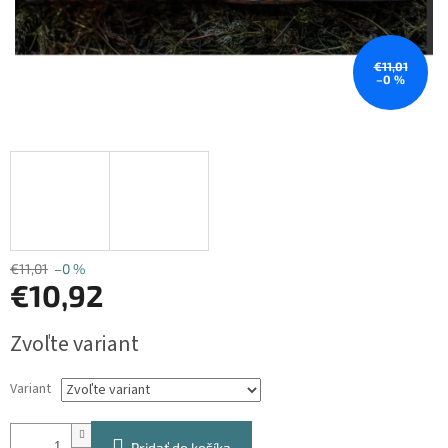
€11,01
–0 %
€11,01
–0 %
€10,92
Jednotková
Zvoľte variant
cena:
Variant
Pridať do košíka