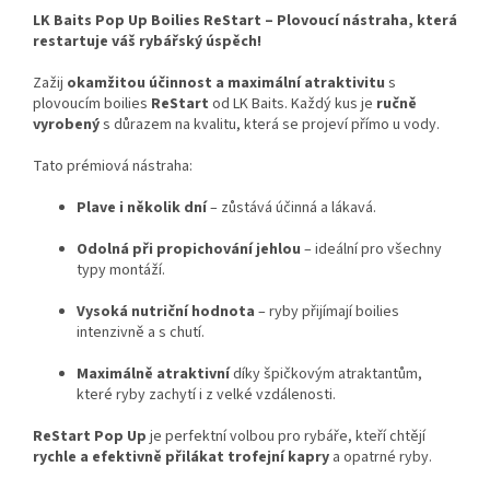
LK Baits Pop Up Boilies ReStart – Plovoucí nástraha, která
restartuje váš rybářský úspěch!
Zažij
okamžitou účinnost a maximální atraktivitu
s
plovoucím boilies
ReStart
od LK Baits. Každý kus je
ručně
vyrobený
s důrazem na kvalitu, která se projeví přímo u vody.
Tato prémiová nástraha:
Plave i několik dní
– zůstává účinná a lákavá.
Odolná při propichování jehlou
– ideální pro všechny
typy montáží.
Vysoká nutriční hodnota
– ryby přijímají boilies
intenzivně a s chutí.
Maximálně atraktivní
díky špičkovým atraktantům,
které ryby zachytí i z velké vzdálenosti.
ReStart Pop Up
je perfektní volbou pro rybáře, kteří chtějí
rychle a efektivně přilákat trofejní kapry
a opatrné ryby.