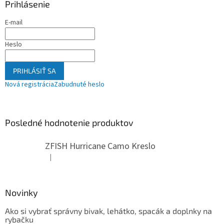
Prihlásenie
E-mail
Heslo
PRIHLÁSIŤ SA
Nová registrácia
Zabudnuté heslo
Posledné hodnotenie produktov
ZFISH Hurricane Camo Kreslo
|
Hodnotenie produktu je 5 z 5 hviezdičiek.
Novinky
Ako si vybrať správny bivak, lehátko, spacák a doplnky na
rybačku