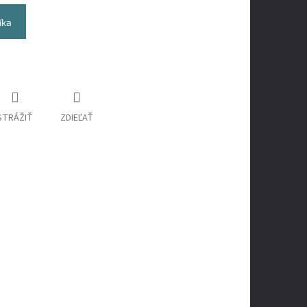
íka
STRÁŽIŤ
ZDIEĽAŤ