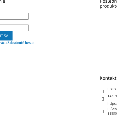
nie
Posledn
produkt
IŤ SA
rácia
Zabudnuté heslo
Kontakt
mene
+4219
https
m/pro
39890