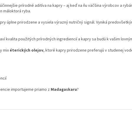
júčinnejšie prírodné aditíva na kapry – aj keď na ňu väčšina výrobcov a ryb
en máloktorá ryba.
pry úplne prirodzene a vysiela výrazný nutričný signál. Vyniká predovšetk
aví kvalita použitých prírodných ingrediencií a kapry sa budú k vašim lovný
ny mix
éterických olejov
, ktoré kapry prirodzene preferujú v studenej vod
ncií
esencie importujeme priamo z
Madagaskaru
?