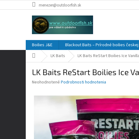
Prejsť
menezer@outdoorfish.sk
na
obsah
Boilies J&E
Blackout Baits – Prírodné boilies česke
Domov
LK Baits
LK Baits ReStart Boilies Ice Vanill
LK Baits ReStart Boilies Ice Va
Priemerné
Neohodnotené
Podrobnosti hodnotenia
hodnotenie
produktu
je
0,0
z
5
hviezdičiek.