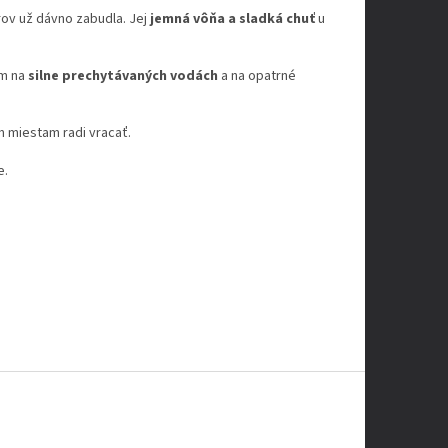
árov už dávno zabudla. Jej
jemná vôňa a sladká chuť
u
ým na
silne prechytávaných vodách
a na opatrné
m miestam radi vracať.
e.