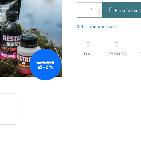
Pridať do koš
Detailné informácie
TLAČ
OPÝTAŤ SA
od €3,48
až –2 %