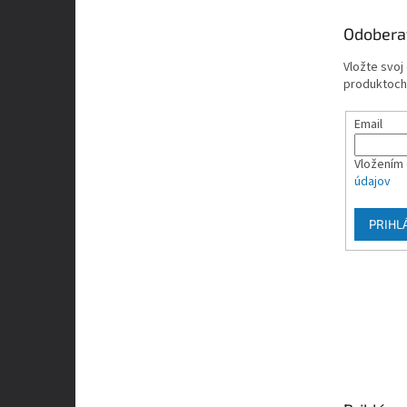
t
Odobera
i
e
Vložte svoj
produktoch
Email
Vložením 
údajov
PRIHL