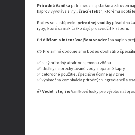
Prírodná Vanilka
patrí medzi najstaršie a zároveň na
kaprov vyvoláva silný
„žrací efekt“
, ktorému odolá l
Boilies so zastúpením
prírodnej vanilky
pôsobí na ka
ryby, ktoré sa inak ťažko dajú presvedčiť k záberu.
Pri
dlhšom a intenzívnejšom vnadení
sa naplno prej
👉 Pre zimné obdobie sme boilies obohatili o špeciál
✅ silný prírodný atraktor s jemnou vôňou
✅ ideálny na prechytávané vody a opatrné kapry
✅ celoročné použitie, špeciálne účinné aj v zime
✅ výnimočná kombinácia prírodných ingrediencií a ese
🎣
Vedeli ste, že:
Vanilkové lusky pre výrobu našej 
Z
á
p
ä