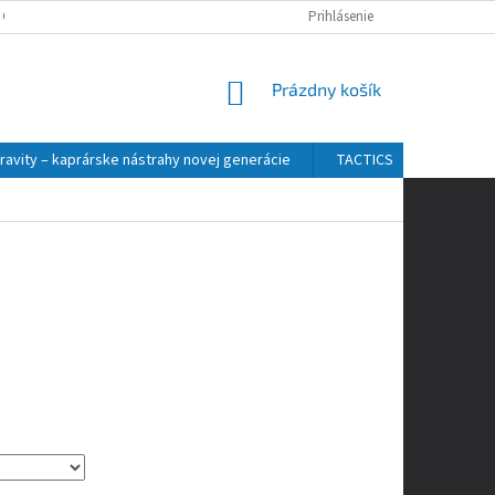
 OSOBNÝCH ÚDAJOV
Prihlásenie
NÁKUPNÝ
Prázdny košík
KOŠÍK
ravity – kaprárske nástrahy novej generácie
TACTICS
ZFISH