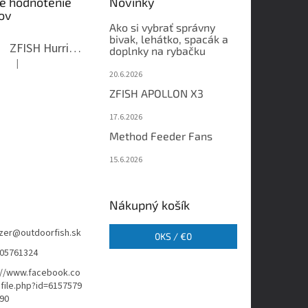
é hodnotenie
Novinky
ov
Ako si vybrať správny
bivak, lehátko, spacák a
ZFISH Hurricane Camo Kreslo
doplnky na rybačku
|
Hodnotenie produktu je 5 z 5 hviezdičiek.
20.6.2026
ZFISH APOLLON X3
17.6.2026
Method Feeder Fans
15.6.2026
Nákupný košík
zer
@
outdoorfish.sk
0
KS /
€0
05761324
://www.facebook.co
file.php?id=6157579
90