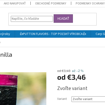
AKO NAKUPOVAŤ
OBCHODNÉ PODMIENKY
PODMIENKY OCHRANY
HĽADAŤ
j výroby
👍PUTTON FLAVORS - TOP POĽSKÝ VÝROBCA👍
Carp G
a
nilla
od €3,48
až –2 %
od
€3,46
Jednotková
Zvoľte variant
cena:
Variant