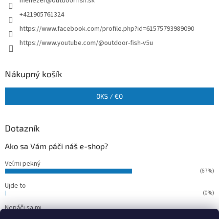
menezer
@
outdoorfish.sk
+421905761324
https://www.facebook.com/profile.php?id=61575793989090
https://www.youtube.com/@outdoor-fish-v5u
Nákupný košík
0
KS /
€0
Dotazník
Ako sa Vám páči náš e-shop?
Veľmi pekný
(67%)
Ujde to
(0%)
Nepáči sa mi
(33%)