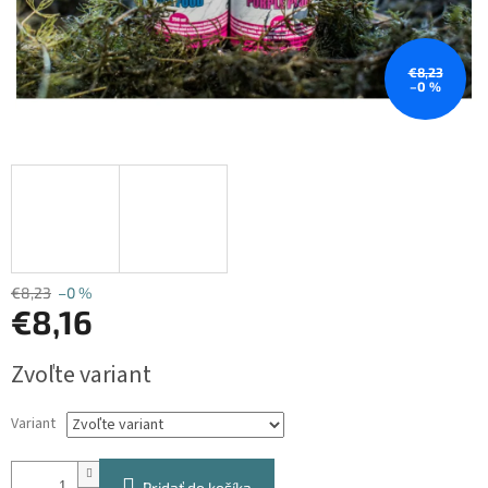
€8,23
–0 %
€8,23
–0 %
€8,16
Jednotková
Zvoľte variant
cena:
Variant
Pridať do košíka