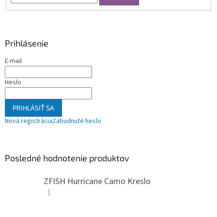
Prihlásenie
E-mail
Heslo
PRIHLÁSIŤ SA
Nová registrácia
Zabudnuté heslo
Posledné hodnotenie produktov
ZFISH Hurricane Camo Kreslo
|
Hodnotenie produktu je 5 z 5 hviezdičiek.