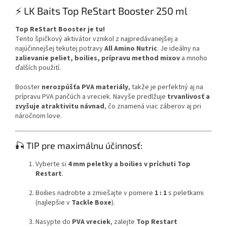
⚡ LK Baits Top ReStart Booster 250 ml
Top ReStart Booster je tu!
Tento špičkový aktivátor vznikol z najpredávanejšej a
najúčinnejšej tekutej potravy
All Amino Nutric
. Je ideálny na
zalievanie peliet, boilies, prípravu method mixov
a mnoho
ďalších použití.
Booster
nerozpúšťa PVA materiály
, takže je perfektný aj na
prípravu PVA pančúch a vreciek. Navyše predlžuje
trvanlivosť a
zvyšuje atraktivitu návnad
, čo znamená viac záberov aj pri
náročnom love.
🎣 TIP pre maximálnu účinnosť:
Vyberte si
4 mm peletky a boilies v príchuti Top
Restart
.
Boilies nadrobte a zmiešajte v pomere
1 : 1
s peletkami
(najlepšie v
Tackle Boxe
).
Nasypte do
PVA vreciek
, zalejte
Top Restart