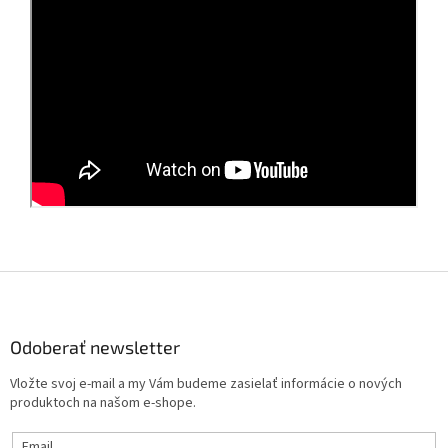
Z
á
p
ä
Odoberať newsletter
t
Vložte svoj e-mail a my Vám budeme zasielať informácie o nových
i
produktoch na našom e-shope.
e
Email