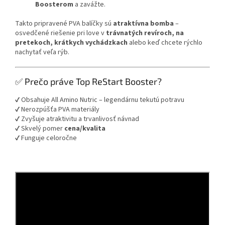
Boosterom
a zavážte.
Takto pripravené PVA balíčky sú
atraktívna bomba
–
osvedčené riešenie pri love v
trávnatých revíroch, na
pretekoch, krátkych vychádzkach
alebo keď chcete rýchlo
nachytať veľa rýb.
✅ Prečo práve Top ReStart Booster?
✔️ Obsahuje All Amino Nutric – legendárnu tekutú potravu
✔️ Nerozpúšťa PVA materiály
✔️ Zvyšuje atraktivitu a trvanlivosť návnad
✔️ Skvelý pomer
cena/kvalita
✔️ Funguje celoročne