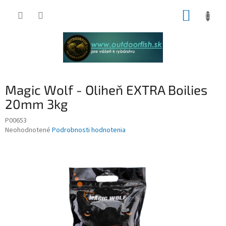
Prejsť
NÁKUP
na
obsah
KOŠÍK
Magic Wolf - Oliheň EXTRA Boilies
20mm 3kg
P00653
Priemerné
Neohodnotené
Podrobnosti hodnotenia
hodnotenie
produktu
je
0,0
z
5
hviezdičiek.