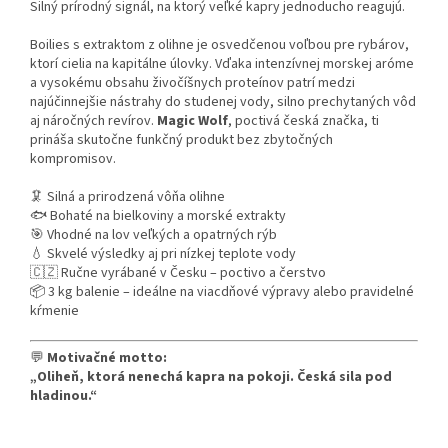
Silný prírodný signál, na ktorý veľké kapry jednoducho reagujú.
Boilies s extraktom z olihne je osvedčenou voľbou pre rybárov,
ktorí cielia na kapitálne úlovky. Vďaka intenzívnej morskej aróme
a vysokému obsahu živočíšnych proteínov patrí medzi
najúčinnejšie nástrahy do studenej vody, silno prechytaných vôd
aj náročných revírov.
Magic Wolf
, poctivá česká značka, ti
prináša skutočne funkčný produkt bez zbytočných
kompromisov.
🦑 Silná a prirodzená vôňa olihne
🐟 Bohaté na bielkoviny a morské extrakty
🎯 Vhodné na lov veľkých a opatrných rýb
💧 Skvelé výsledky aj pri nízkej teplote vody
🇨🇿 Ručne vyrábané v Česku – poctivo a čerstvo
📦 3 kg balenie – ideálne na viacdňové výpravy alebo pravidelné
kŕmenie
💬
Motivačné motto:
„Oliheň, ktorá nenechá kapra na pokoji. Česká sila pod
hladinou.“