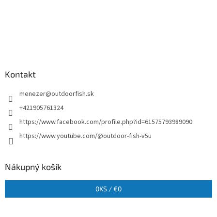
Kontakt
menezer
@
outdoorfish.sk
+421905761324
https://www.facebook.com/profile.php?id=61575793989090
https://www.youtube.com/@outdoor-fish-v5u
Nákupný košík
0
KS /
€0