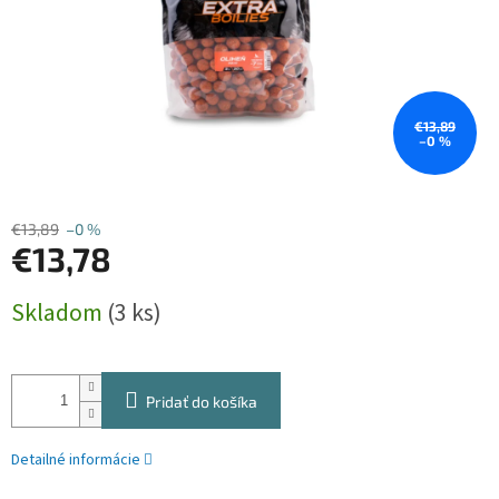
€13,89
–0 %
€13,89
–0 %
€13,78
Jednotková
Skladom
(3 ks)
cena:
Pridať do košíka
Detailné informácie