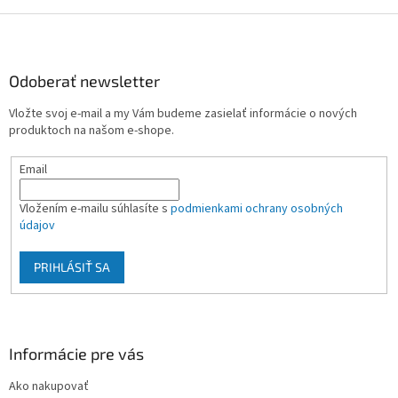
Z
á
p
ä
Odoberať newsletter
t
Vložte svoj e-mail a my Vám budeme zasielať informácie o nových
i
produktoch na našom e-shope.
e
Email
Vložením e-mailu súhlasíte s
podmienkami ochrany osobných
údajov
PRIHLÁSIŤ SA
Informácie pre vás
Ako nakupovať