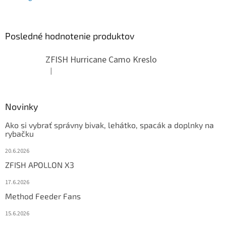
Posledné hodnotenie produktov
ZFISH Hurricane Camo Kreslo
|
Hodnotenie produktu je 5 z 5 hviezdičiek.
Novinky
Ako si vybrať správny bivak, lehátko, spacák a doplnky na
rybačku
20.6.2026
ZFISH APOLLON X3
17.6.2026
Method Feeder Fans
15.6.2026