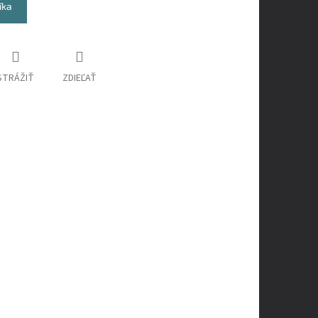
íka
STRÁŽIŤ
ZDIEĽAŤ