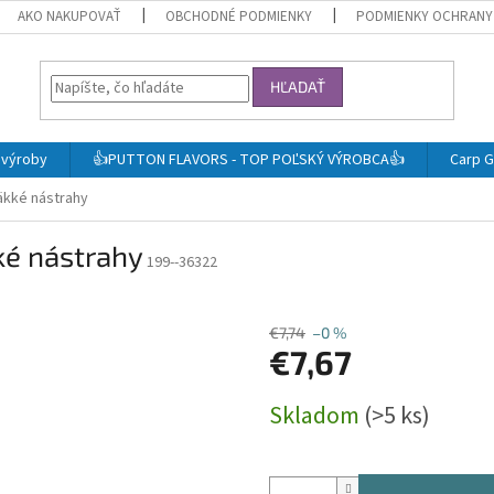
AKO NAKUPOVAŤ
OBCHODNÉ PODMIENKY
PODMIENKY OCHRANY
HĽADAŤ
j výroby
👍PUTTON FLAVORS - TOP POĽSKÝ VÝROBCA👍
Carp G
äkké nástrahy
ké nástrahy
199--36322
€7,74
–0 %
€7,67
Jednotková
Skladom
(>5 ks)
cena: