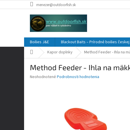
Prejsť
menezer@outdoorfish.sk
na
obsah
Boilies J&E
Blackout Baits – Prírodné boilies česke
Domov
Kapor doplnky
Method Feeder - Ihla na m
Method Feeder - Ihla na mäk
Priemerné
Neohodnotené
Podrobnosti hodnotenia
hodnotenie
produktu
je
0,0
z
5
hviezdičiek.