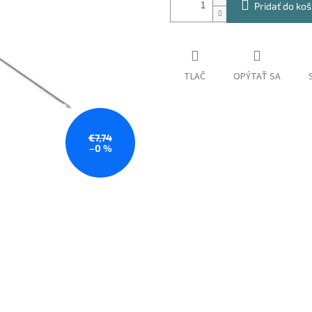
Pridať do koš
TLAČ
OPÝTAŤ SA
€7,74
–0 %