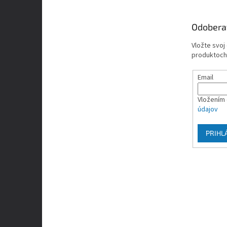
ä
t
Odobera
i
e
Vložte svoj
produktoch
Email
Vložením 
údajov
PRIHL