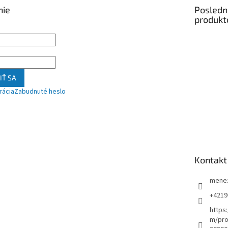
nie
Posledn
produkt
IŤ SA
rácia
Zabudnuté heslo
Kontakt
mene
+4219
https
m/pro