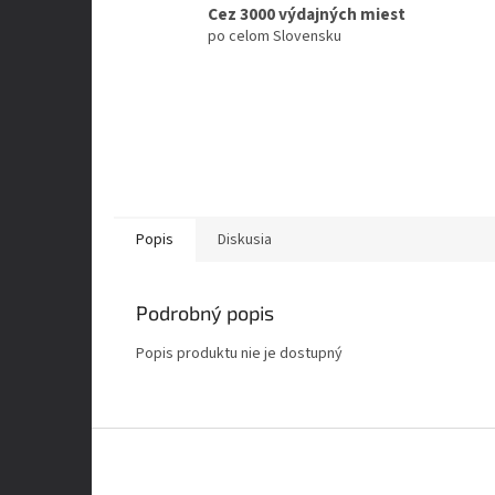
Cez 3000 výdajných miest
po celom Slovensku
Popis
Diskusia
Podrobný popis
Popis produktu nie je dostupný
Z
á
p