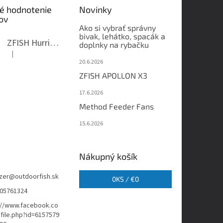
é hodnotenie
Novinky
ov
Ako si vybrať správny
bivak, lehátko, spacák a
ZFISH Hurricane Camo Kreslo
doplnky na rybačku
|
Hodnotenie produktu je 5 z 5 hviezdičiek.
20.6.2026
ZFISH APOLLON X3
17.6.2026
Method Feeder Fans
15.6.2026
Nákupný košík
zer
@
outdoorfish.sk
0
KS /
€0
05761324
://www.facebook.co
file.php?id=6157579