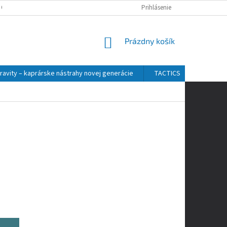
 OSOBNÝCH ÚDAJOV
Prihlásenie
NÁKUPNÝ
Prázdny košík
KOŠÍK
ravity – kaprárske nástrahy novej generácie
TACTICS
ZFISH