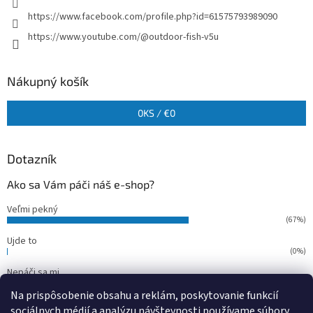
https://www.facebook.com/profile.php?id=61575793989090
https://www.youtube.com/@outdoor-fish-v5u
Nákupný košík
0
KS /
€0
Dotazník
Ako sa Vám páči náš e-shop?
Veľmi pekný
(67%)
Ujde to
(0%)
Nepáči sa mi
(33%)
Na prispôsobenie obsahu a reklám, poskytovanie funkcií
Počet hlasov:
15
sociálnych médií a analýzu návštevnosti používame súbory