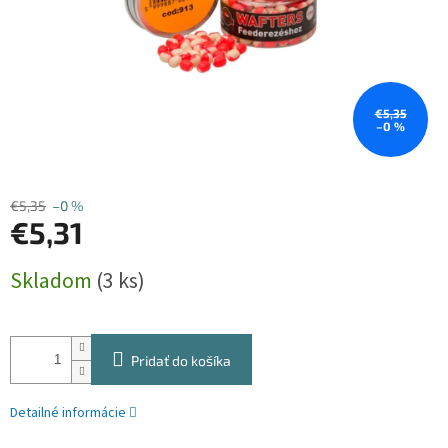
€5,35
–0 %
€5,35
–0 %
€5,31
Jednotková
Skladom
(3 ks)
cena:
Pridať do košíka
Detailné informácie