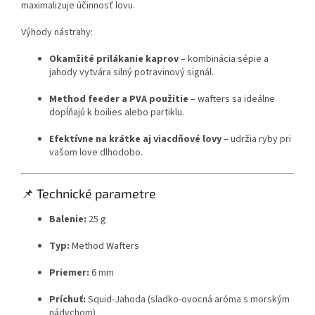
maximalizuje účinnosť lovu.
Výhody nástrahy:
Okamžité prilákanie kaprov
– kombinácia sépie a
jahody vytvára silný potravinový signál.
Method feeder a PVA použitie
– wafters sa ideálne
dopĺňajú k boilies alebo partiklu.
Efektívne na krátke aj viacdňové lovy
– udržia ryby pri
vašom love dlhodobo.
📌 Technické parametre
Balenie:
25 g
Typ:
Method Wafters
Priemer:
6 mm
Príchuť:
Squid-Jahoda (sladko-ovocná aróma s morským
nádychom)