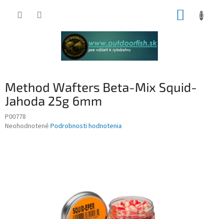
Prejsť
NÁKUP
na
obsah
KOŠÍK
Method Wafters Beta-Mix Squid-
Jahoda 25g 6mm
P00778
Priemerné
Neohodnotené
Podrobnosti hodnotenia
hodnotenie
produktu
je
0,0
z
5
hviezdičiek.