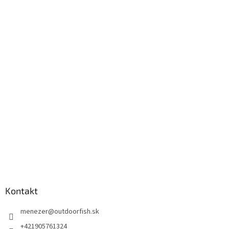
Kontakt
menezer
@
outdoorfish.sk
+421905761324