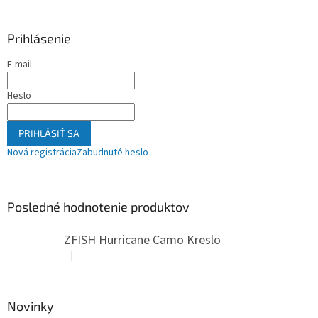
Prihlásenie
E-mail
Heslo
PRIHLÁSIŤ SA
Nová registrácia
Zabudnuté heslo
Posledné hodnotenie produktov
ZFISH Hurricane Camo Kreslo
|
Hodnotenie produktu je 5 z 5 hviezdičiek.
Novinky