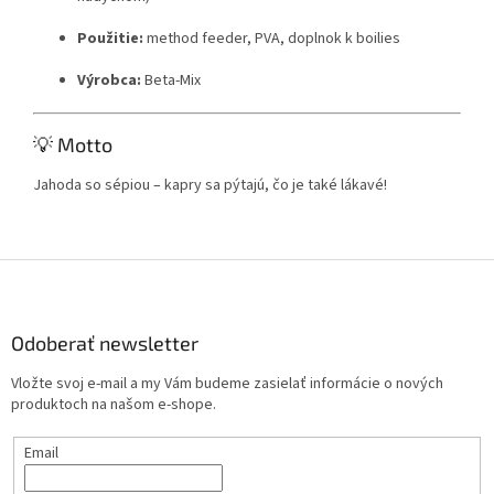
Použitie:
method feeder, PVA, doplnok k boilies
Výrobca:
Beta-Mix
💡 Motto
Jahoda so sépiou – kapry sa pýtajú, čo je také lákavé!
Z
á
p
ä
Odoberať newsletter
t
Vložte svoj e-mail a my Vám budeme zasielať informácie o nových
i
produktoch na našom e-shope.
e
Email