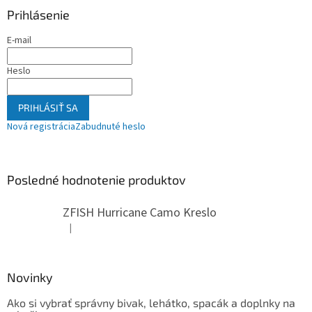
Prihlásenie
E-mail
Heslo
PRIHLÁSIŤ SA
Nová registrácia
Zabudnuté heslo
Posledné hodnotenie produktov
ZFISH Hurricane Camo Kreslo
|
Hodnotenie produktu je 5 z 5 hviezdičiek.
Novinky
Ako si vybrať správny bivak, lehátko, spacák a doplnky na