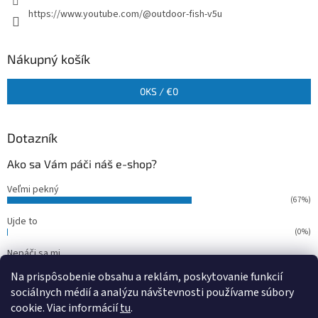
https://www.youtube.com/@outdoor-fish-v5u
Nákupný košík
0
KS /
€0
Dotazník
Ako sa Vám páči náš e-shop?
Veľmi pekný
(67%)
Ujde to
(0%)
Nepáči sa mi
(33%)
Na prispôsobenie obsahu a reklám, poskytovanie funkcií
Počet hlasov:
15
sociálnych médií a analýzu návštevnosti používame súbory
cookie. Viac informácií
tu
.