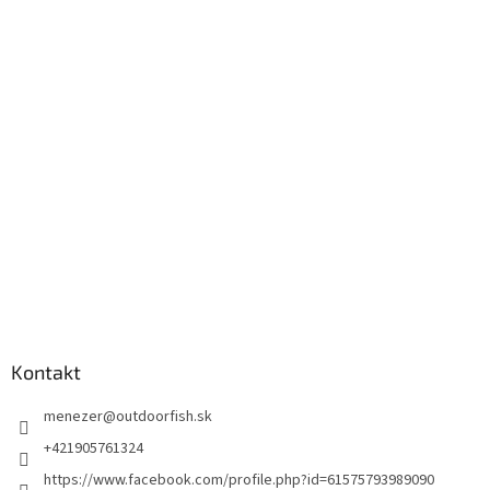
Kontakt
menezer
@
outdoorfish.sk
+421905761324
https://www.facebook.com/profile.php?id=61575793989090