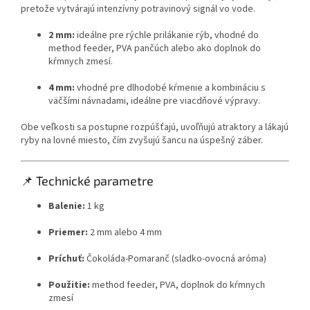
pretože vytvárajú intenzívny potravinový signál vo vode.
2 mm:
ideálne pre rýchle prilákanie rýb, vhodné do
method feeder, PVA pančúch alebo ako doplnok do
kŕmnych zmesí.
4 mm:
vhodné pre dlhodobé kŕmenie a kombináciu s
väčšími návnadami, ideálne pre viacdňové výpravy.
Obe veľkosti sa postupne rozpúšťajú, uvoľňujú atraktory a lákajú
ryby na lovné miesto, čím zvyšujú šancu na úspešný záber.
📌 Technické parametre
Balenie:
1 kg
Priemer:
2 mm alebo 4 mm
Príchuť:
Čokoláda-Pomaranč (sladko-ovocná aróma)
Použitie:
method feeder, PVA, doplnok do kŕmnych
zmesí