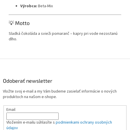
Výrobca:
Beta-Mix
💡 Motto
Sladká čokoláda a svieži pomaranč – kapry pri vode nezostanú
dlho.
Z
á
p
ä
Odoberať newsletter
t
Vložte svoj e-mail a my Vám budeme zasielať informácie o nových
i
produktoch na našom e-shope.
e
Email
Vložením e-mailu súhlasíte s
podmienkami ochrany osobných
údajov