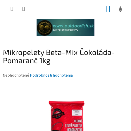
Prejsť
NÁKUP
na
obsah
KOŠÍK
Mikropelety Beta-Mix Čokoláda-
Pomaranč 1kg
Priemerné
Neohodnotené
Podrobnosti hodnotenia
hodnotenie
produktu
je
0,0
z
5
hviezdičiek.