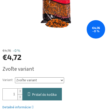
€4,76
–0 %
€4,76
–0 %
€4,72
Jednotková
Zvoľte variant
cena:
Variant
Pridať do košíka
Detailné informácie