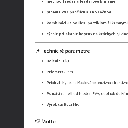
method feeder a feederové kŕmenie
plnenie PVA pančúch alebo sáčkov
kombináciu s boilies, partiklom či kŕmnym
rýchle prilákanie kaprov na krátkych aj vi
📌 Technické parametre
Balenie:
1 kg
Priemer:
2 mm
Príchuť:
Kyselina Maslová (intenzívna atraktívn
Použitie:
method feeder, PVA, doplnok do kŕ
Výrobca:
Beta-Mix
💡 Motto