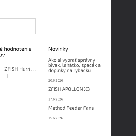
é hodnotenie
Novinky
ov
Ako si vybrať správny
bivak, lehátko, spacák a
ZFISH Hurricane Camo Kreslo
doplnky na rybačku
|
Hodnotenie produktu je 5 z 5 hviezdičiek.
20.6.2026
ZFISH APOLLON X3
17.6.2026
Method Feeder Fans
15.6.2026