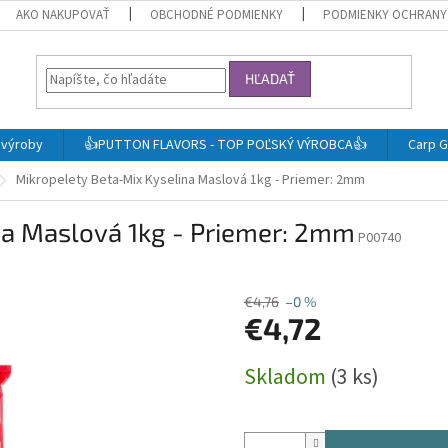
AKO NAKUPOVAŤ
OBCHODNÉ PODMIENKY
PODMIENKY OCHRANY
HĽADAŤ
j výroby
👍PUTTON FLAVORS - TOP POĽSKÝ VÝROBCA👍
Carp G
Mikropelety Beta-Mix Kyselina Maslová 1kg - Priemer: 2mm
na Maslová 1kg - Priemer: 2mm
P00740
€4,76
–0 %
€4,72
Jednotková
Skladom
(3 ks)
cena: