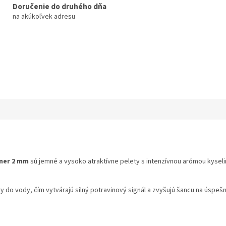
Doručenie do druhého dňa
na akúkoľvek adresu
emer 2 mm
sú jemné a vysoko atraktívne pelety s intenzívnou arómou kyselin
y do vody, čím vytvárajú silný potravinový signál a zvyšujú šancu na úspeš