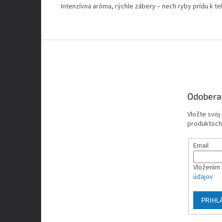
Intenzívna aróma, rýchle zábery – nech ryby prídu k te
Z
á
p
ä
t
Odobera
i
e
Vložte svoj
produktoch
Email
Vložením 
údajov
PRIHL