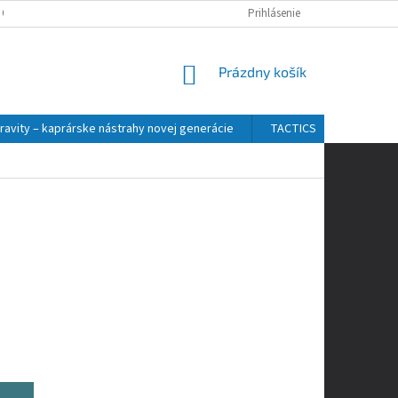
 OSOBNÝCH ÚDAJOV
Prihlásenie
NÁKUPNÝ
Prázdny košík
KOŠÍK
ravity – kaprárske nástrahy novej generácie
TACTICS
ZFISH