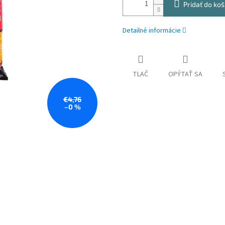
Pridať do koš
Detailné informácie
TLAČ
OPÝTAŤ SA
€4,76
–0 %