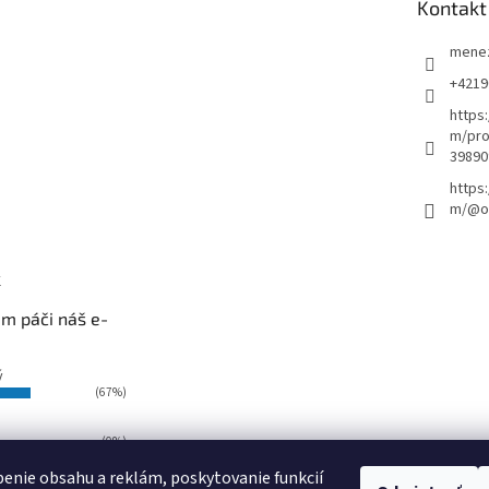
Kontakt
mene
+4219
https
m/pro
39890
https
m/@ou
k
m páči náš e-
ý
(67%)
(0%)
i
enie obsahu a reklám, poskytovanie funkcií