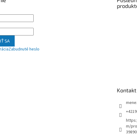
nie
Posledn
produkt
IŤ SA
rácia
Zabudnuté heslo
Kontakt
mene
+4219
https
m/pro
39890