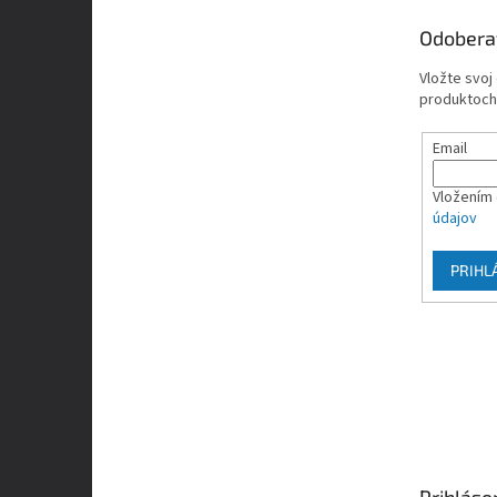
t
Odobera
i
e
Vložte svoj
produktoch
Email
Vložením 
údajov
PRIHL