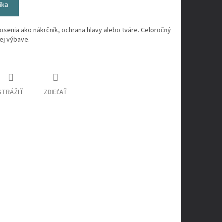
íka
senia ako nákrčník, ochrana hlavy alebo tváre. Celoročný
ej výbave.
STRÁŽIŤ
ZDIEĽAŤ