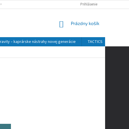
 OSOBNÝCH ÚDAJOV
Prihlásenie
NÁKUPNÝ
Prázdny košík
KOŠÍK
ravity – kaprárske nástrahy novej generácie
TACTICS
ZFISH