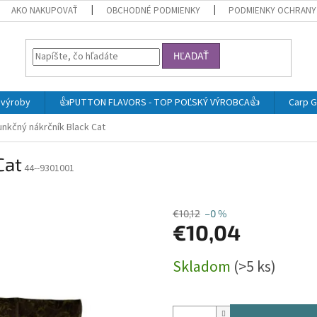
AKO NAKUPOVAŤ
OBCHODNÉ PODMIENKY
PODMIENKY OCHRANY
HĽADAŤ
j výroby
👍PUTTON FLAVORS - TOP POĽSKÝ VÝROBCA👍
Carp G
unkčný nákrčník Black Cat
Cat
44--9301001
€10,12
–0 %
€10,04
Jednotková
Skladom
(>5 ks)
cena: