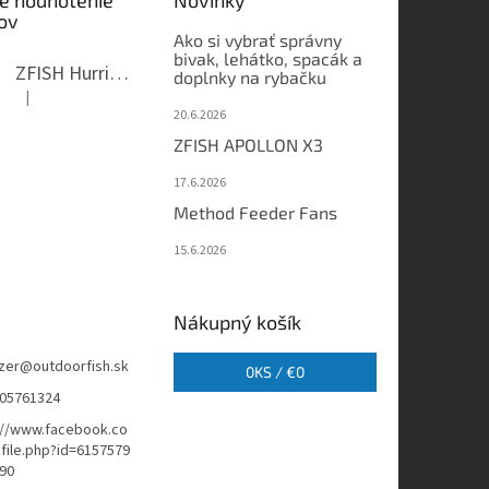
é hodnotenie
Novinky
ov
Ako si vybrať správny
bivak, lehátko, spacák a
ZFISH Hurricane Camo Kreslo
doplnky na rybačku
|
Hodnotenie produktu je 5 z 5 hviezdičiek.
20.6.2026
ZFISH APOLLON X3
17.6.2026
Method Feeder Fans
15.6.2026
Nákupný košík
zer
@
outdoorfish.sk
0
KS /
€0
05761324
://www.facebook.co
file.php?id=6157579
90