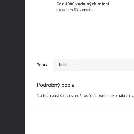
Cez 3000 výdajných miest
po celom Slovensku
Popis
Diskusia
Podrobný popis
Multifunkčná šatka s možnosťou nosenia ako nákrčník,
Z
á
p
ä