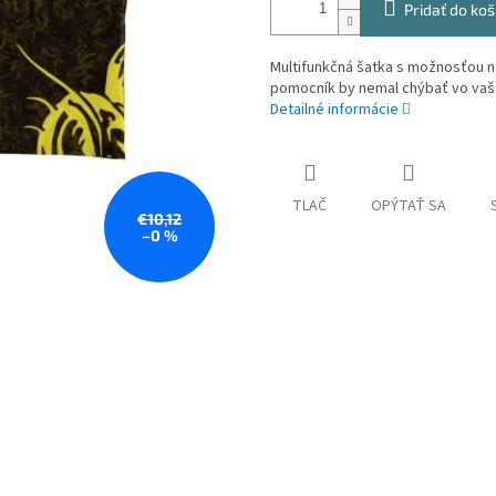
Pridať do koš
Multifunkčná šatka s možnosťou no
pomocník by nemal chýbať vo vaš
Detailné informácie
TLAČ
OPÝTAŤ SA
€10,12
–0 %