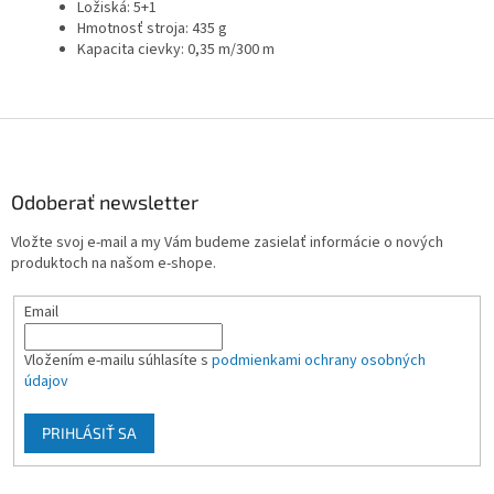
Ložiská: 5+1
Hmotnosť stroja: 435 g
Kapacita cievky: 0,35 m/300 m
Z
á
p
ä
Odoberať newsletter
t
Vložte svoj e-mail a my Vám budeme zasielať informácie o nových
i
produktoch na našom e-shope.
e
Email
Vložením e-mailu súhlasíte s
podmienkami ochrany osobných
údajov
PRIHLÁSIŤ SA