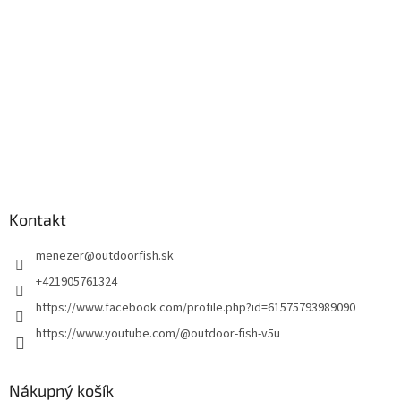
Kontakt
menezer
@
outdoorfish.sk
+421905761324
https://www.facebook.com/profile.php?id=61575793989090
https://www.youtube.com/@outdoor-fish-v5u
Nákupný košík