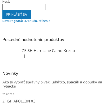
Heslo
PRIHLÁSIŤ SA
Nová registrácia
Zabudnuté heslo
Posledné hodnotenie produktov
ZFISH Hurricane Camo Kreslo
|
Hodnotenie produktu je 5 z 5 hviezdičiek.
Novinky
Ako si vybrať správny bivak, lehátko, spacák a doplnky na
rybačku
20.6.2026
ZFISH APOLLON X3