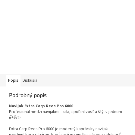
Popis
Diskusia
Podrobný popis
Navijak Extra Carp Reos Pro 6000
Profesionál medzi navijakmi – sila, spoľahlivosť a štýl v jednom
🎣💪✨
Extra Carp Reos Pro 6000 je moderný kaprársky navijak
navrhnutý pre rybárov, ktorí chcú maximálny výkon a odolnosť.