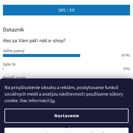
0
KS /
€0
Dotazník
Ako sa Vám páči náš e-shop?
Veľmi pekný
(67%)
Ujde to
(0%)
Nepáči sa mi
(33%)
Na prispôsobenie obsahu a reklám, poskytovanie funkcií
Počet hlasov:
15
sociálnych médií a analýzu návštevnosti používame súbory
cookie. Viac informácií
tu
.
Vytvoril Shoptet
Nastavenie
Copyright 2026
outdoorfish
. Všetky práva vyhradené.
Upraviť