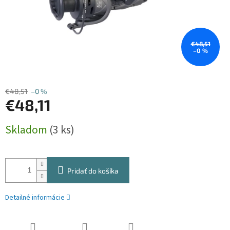
€48,51
–0 %
€48,51
–0 %
€48,11
Jednotková
Skladom
(3 ks)
cena:
Pridať do košíka
Detailné informácie