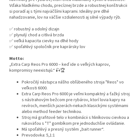
Vďaka hladkému chodu, precíznej brzde a robustnej konštrukcii
si poradí aj s tými najväčšími kaprami. Ideálny pre dlhé
nahadzovanie, lov na väčšie vzdialenosti aj silné výpady rýb.
✅ robustný a odolný dizajn
✅ plynulý chod a citlivá brzda
✅ veľká kapacita cievky na dlhé hody
✅ spoľahlivý spoločník pre kaprársky lov
Motto:
„Extra Carp Reos Pro 6000 – keď ide o veľkých kaprov,
kompromisy neexistujú.“ 🎣🏆
Pokročilý nástupca nášho obľúbeného stroja "Reos" vo
veľkosti 6000.
Extra Carp Reos Pro 6000 je veľmi kompaktný a ťažký stroj
s nástrahovým bežcom pre rybárov, ktorí lovia kapry na
revíroch, menších jazerách-riekach klasickými systémami
alebo method feeder technikou.
Stroj má grafitové telo v kombinácii s hliníkovou cievkou a
rukoväťou s "T" gombíkom pre jednoduchšie ovládanie.
Má spoľahlivý a presný systém „bait runner“.
Prevodovka: 5,1:1