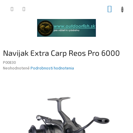
Prejsť
NÁKUP
na
obsah
KOŠÍK
Navijak Extra Carp Reos Pro 6000
P00830
Priemerné
Neohodnotené
Podrobnosti hodnotenia
hodnotenie
produktu
je
0,0
z
5
hviezdičiek.