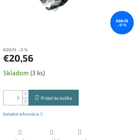
€20,73
–0 %
€20,73
–0 %
€20,56
Jednotková
Skladom
(3 ks)
cena:
Pridať do košíka
Detailné informácie