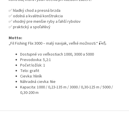
✅ hladký chod a presná brzda
✅ odolná a kvalitná konštrukcia
✅ vhodný pre menšie ryby a ľahší rybolov
✅ praktický a spoľahlivý
Motto:
„Fil Fishing Flix 3000 – malý navijak, veľké možnosti.“ 🎣💪
Dostupné vo veľkostiach 1000, 3000 a 5000
Prevodovka: 5,2:1
Počet ložísk: 1
Telo: grafit
Cievka: hliník
Náhradná cievka: Nie
Kapacita: 1000 / 0,23-135 m / 3000 / 0,30-125 m / 5000 /
0,30-200 m
Z
á
p