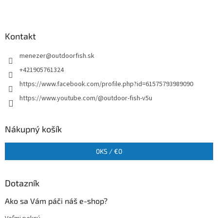
Kontakt
menezer
@
outdoorfish.sk
+421905761324
https://www.facebook.com/profile.php?id=61575793989090
https://www.youtube.com/@outdoor-fish-v5u
Nákupný košík
0
KS /
€0
Dotazník
Ako sa Vám páči náš e-shop?