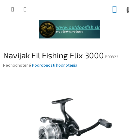
Prejsť
NÁKUP
na
obsah
KOŠÍK
Navijak Fil Fishing Flix 3000
P00822
Priemerné
Neohodnotené
Podrobnosti hodnotenia
hodnotenie
produktu
je
0,0
z
5
hviezdičiek.