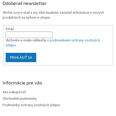
ä
Odoberať newsletter
t
Vložte svoj e-mail a my Vám budeme zasielať informácie o nových
i
produktoch na našom e-shope.
e
Email
Vložením e-mailu súhlasíte s
podmienkami ochrany osobných
údajov
PRIHLÁSIŤ SA
Informácie pre vás
Ako nakupovať
Obchodné podmienky
Podmienky ochrany osobných údajov