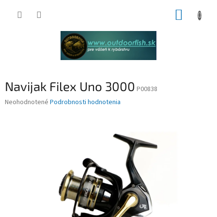
Prejsť
NÁKUP
na
obsah
KOŠÍK
Navijak Filex Uno 3000
P00838
Priemerné
Neohodnotené
Podrobnosti hodnotenia
hodnotenie
produktu
je
0,0
z
5
hviezdičiek.