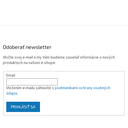
Z
á
p
ä
Odoberať newsletter
t
Vložte svoj e-mail a my Vám budeme zasielať informácie o nových
i
produktoch na našom e-shope.
e
Email
Vložením e-mailu súhlasíte s
podmienkami ochrany osobných
údajov
PRIHLÁSIŤ SA