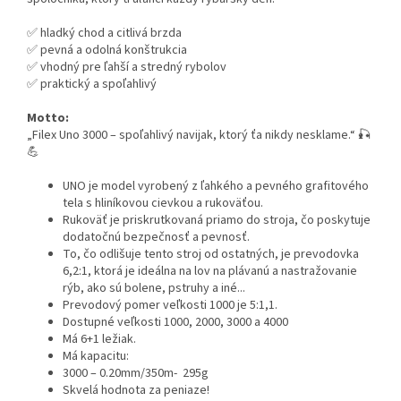
✅ hladký chod a citlivá brzda
✅ pevná a odolná konštrukcia
✅ vhodný pre ľahší a stredný rybolov
✅ praktický a spoľahlivý
Motto:
„Filex Uno 3000 – spoľahlivý navijak, ktorý ťa nikdy nesklame.“ 🎣
💪
UNO je model vyrobený z ľahkého a pevného grafitového
tela s hliníkovou cievkou a rukoväťou.
Rukoväť je priskrutkovaná priamo do stroja, čo poskytuje
dodatočnú bezpečnosť a pevnosť.
To, čo odlišuje tento stroj od ostatných, je prevodovka
6,2:1, ktorá je ideálna na lov na plávanú a nastražovanie
rýb, ako sú bolene, pstruhy a iné...
Prevodový pomer veľkosti 1000 je 5:1,1.
Dostupné veľkosti 1000, 2000, 3000 a 4000
Má 6+1 ležiak.
Má kapacitu:
3000 – 0.20mm/350m- 295g
Skvelá hodnota za peniaze!