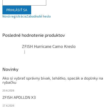
PRIHLÁSIŤ SA
Nová registrácia
Zabudnuté heslo
Posledné hodnotenie produktov
ZFISH Hurricane Camo Kreslo
|
Hodnotenie produktu je 5 z 5 hviezdičiek.
Novinky
Ako si vybrať správny bivak, lehátko, spacák a doplnky na
rybačku
20.6.2026
ZFISH APOLLON X3
17.6.2026