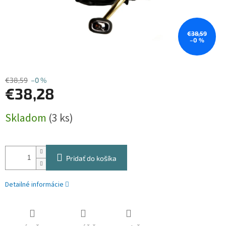
€38,59
–0 %
€38,59
–0 %
€38,28
Jednotková
Skladom
(3 ks)
cena:
Pridať do košíka
Detailné informácie