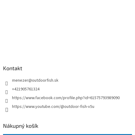
Kontakt
menezer
@
outdoorfish.sk
+421905761324
https://www.facebook.com/profile.php?id=61575793989090
https://www.youtube.com/@outdoor-fish-v5u
Nákupný košík