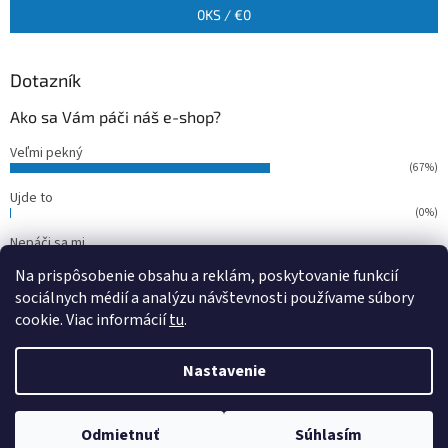
0
KS /
€0
Dotazník
Ako sa Vám páči náš e-shop?
Veľmi pekný
(67%)
Ujde to
(0%)
Nepáči sa mi
(33%)
Na prispôsobenie obsahu a reklám, poskytovanie funkcií
Počet hlasov:
15
sociálnych médií a analýzu návštevnosti používame súbory
cookie. Viac informácií
tu
.
Vytvoril Shoptet
Nastavenie
Copyright 2026
outdoorfish
. Všetky práva vyhradené.
Upraviť
Odmietnuť
Súhlasím
nastavenie cookies