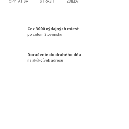
OPÝTAŤ SA
STRÁŽIŤ
ZDIEĽAŤ
Cez 3000 výdajných miest
po celom Slovensku
Doručenie do druhého dňa
na akúkoľvek adresu