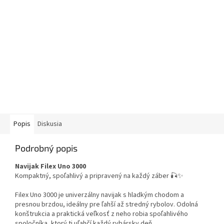
Popis
Diskusia
Podrobný popis
Navijak Filex Uno 3000
Kompaktný, spoľahlivý a pripravený na každý záber 🎣✨
Filex Uno 3000 je univerzálny navijak s hladkým chodom a
presnou brzdou, ideálny pre ľahší až stredný rybolov. Odolná
konštrukcia a praktická veľkosť z neho robia spoľahlivého
spoločníka, ktorý ti uľahčí každý rybársky deň.