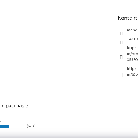
Kontakt
mene
+4219
https
m/pro
39890
https
m/@ou
k
m páči náš e-
ý
(67%)