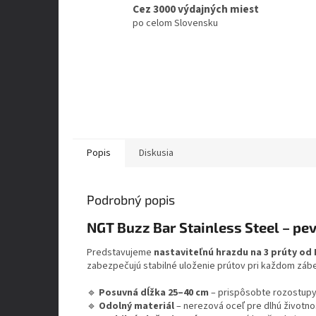
Cez 3000 výdajných miest
po celom Slovensku
Popis
Diskusia
Podrobný popis
NGT Buzz Bar Stainless Steel – pevn
Predstavujeme
nastaviteľnú hrazdu na 3 prúty od
zabezpečujú stabilné uloženie prútov pri každom záb
🔹
Posuvná dĺžka 25–40 cm
– prispôsobte rozostupy 
🔹
Odolný materiál
– nerezová oceľ pre dlhú životnos