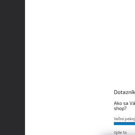
Dotazní
Ako sa Vá
shop?
Veľmi pekn
Ujde to