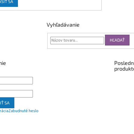
ÁSIŤ SA
Vyhľadávanie
HĽADAŤ
nie
Posledn
produkt
IŤ SA
rácia
Zabudnuté heslo