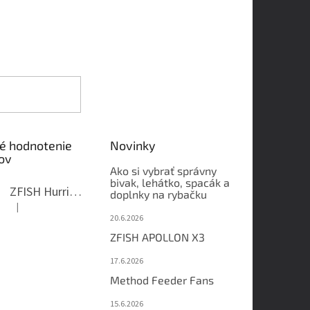
é hodnotenie
Novinky
ov
Ako si vybrať správny
bivak, lehátko, spacák a
ZFISH Hurricane Camo Kreslo
doplnky na rybačku
|
Hodnotenie produktu je 5 z 5 hviezdičiek.
20.6.2026
ZFISH APOLLON X3
17.6.2026
Method Feeder Fans
15.6.2026