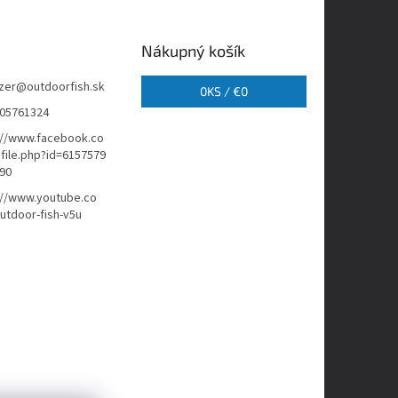
Nákupný košík
zer
@
outdoorfish.sk
0
KS /
€0
05761324
://www.facebook.co
file.php?id=6157579
90
://www.youtube.co
tdoor-fish-v5u