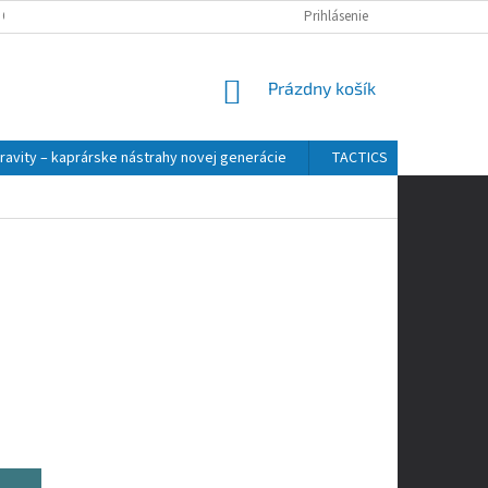
 OSOBNÝCH ÚDAJOV
Prihlásenie
NÁKUPNÝ
Prázdny košík
KOŠÍK
ravity – kaprárske nástrahy novej generácie
TACTICS
ZFISH