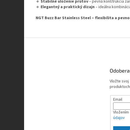
🔹
Stabilné uloženie prútov
– pevná konštrukcia za
🔹
Elegantný a praktický dizajn
– ideálna kombinácia
NGT Buzz Bar Stainless Steel – flexibilita a pev
Z
á
p
ä
t
Odobera
i
e
Vložte svoj
produktoch
Email
Vložením 
údajov