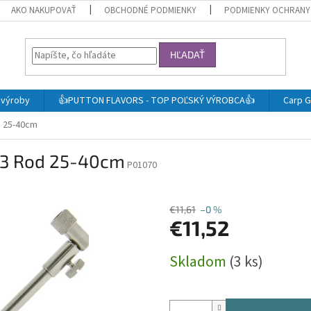
AKO NAKUPOVAŤ
OBCHODNÉ PODMIENKY
PODMIENKY OCHRANY
HĽADAŤ
j výroby
👍PUTTON FLAVORS - TOP POĽSKÝ VÝROBCA👍
Carp G
d 25-40cm
l 3 Rod 25-40cm
P01070
€11,61
–0 %
€11,52
Jednotková
Skladom
(3 ks)
cena: