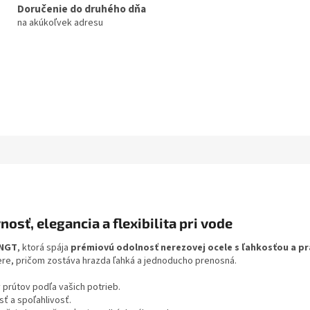
Doručenie do druhého dňa
na akúkoľvek adresu
osť, elegancia a flexibilita pri vode
 NGT
, ktorá spája
prémiovú odolnosť nerezovej ocele s ľahkosťou a p
ere, pričom zostáva hrazda ľahká a jednoducho prenosná.
prútov podľa vašich potrieb.
ť a spoľahlivosť.