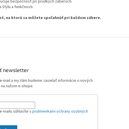
ručuje bezpečnosť pri prudkých záberoch.
 štýlu a funkčnosti.
nosť, na ktorú sa môžete spoľahnúť pri každom zábere.
ť newsletter
 e-mail a my Vám budeme zasielať informácie o nových
 na našom e-shope.
e-mailu súhlasíte s
podmienkami ochrany osobných