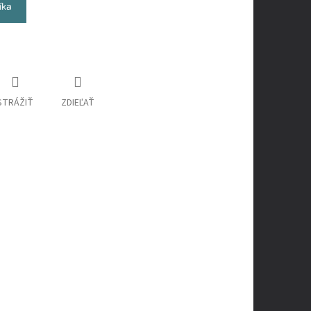
íka
STRÁŽIŤ
ZDIEĽAŤ