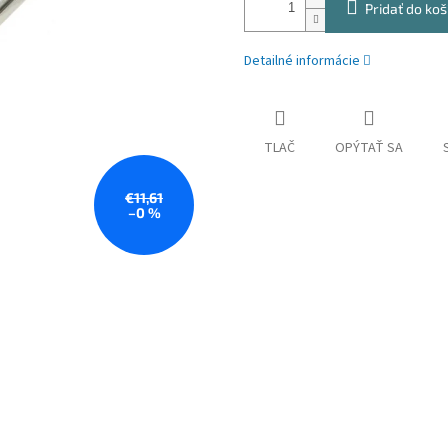
Pridať do koš
Detailné informácie
TLAČ
OPÝTAŤ SA
€11,61
–0 %