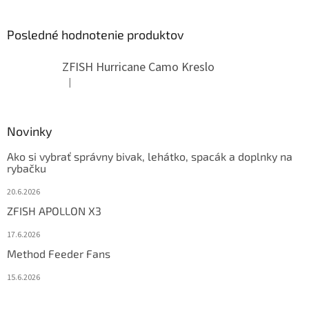
Posledné hodnotenie produktov
ZFISH Hurricane Camo Kreslo
|
Hodnotenie produktu je 5 z 5 hviezdičiek.
Novinky
Ako si vybrať správny bivak, lehátko, spacák a doplnky na
rybačku
20.6.2026
ZFISH APOLLON X3
17.6.2026
Method Feeder Fans
15.6.2026