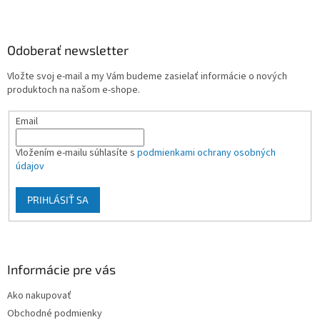
Z
á
p
ä
Odoberať newsletter
t
Vložte svoj e-mail a my Vám budeme zasielať informácie o nových
i
produktoch na našom e-shope.
e
Email
Vložením e-mailu súhlasíte s
podmienkami ochrany osobných
údajov
PRIHLÁSIŤ SA
Informácie pre vás
Ako nakupovať
Obchodné podmienky