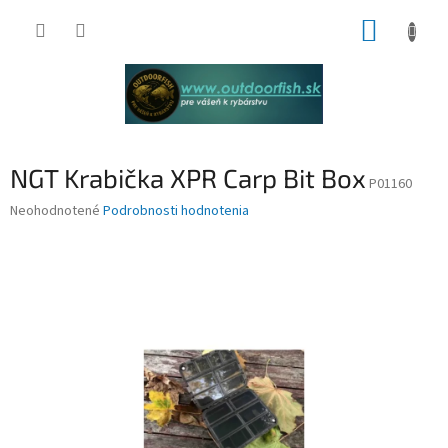
Prejsť
NÁKUP
na
obsah
KOŠÍK
NGT Krabička XPR Carp Bit Box
P01160
Priemerné
Neohodnotené
Podrobnosti hodnotenia
hodnotenie
produktu
je
0,0
z
5
hviezdičiek.