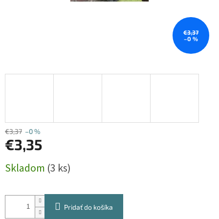
€3,37
–0 %
€3,37
–0 %
€3,35
Jednotková
Skladom
(3 ks)
cena:
Pridať do košíka