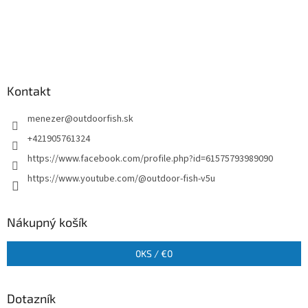
Kontakt
menezer
@
outdoorfish.sk
+421905761324
https://www.facebook.com/profile.php?id=61575793989090
https://www.youtube.com/@outdoor-fish-v5u
Nákupný košík
0
KS /
€0
Dotazník