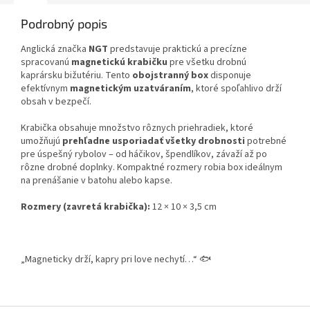
Podrobný popis
Anglická značka
NGT
predstavuje praktickú a precízne
spracovanú
magnetickú krabičku
pre všetku drobnú
kaprársku bižutériu. Tento
obojstranný box
disponuje
efektívnym
magnetickým uzatváraním
, ktoré spoľahlivo drží
obsah v bezpečí.
Krabička obsahuje množstvo rôznych priehradiek, ktoré
umožňujú
prehľadne usporiadať všetky drobnosti
potrebné
pre úspešný rybolov – od háčikov, špendlíkov, závaží až po
rôzne drobné doplnky. Kompaktné rozmery robia box ideálnym
na prenášanie v batohu alebo kapse.
Rozmery (zavretá krabička):
12 × 10 × 3,5 cm
„Magneticky drží, kapry pri love nechytí…“ 🐟