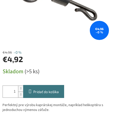
€4,96
–0 %
€4,96
–0 %
€4,92
Jednotková
Skladom
(>5 ks)
cena:
Pridať do košíka
Perfektný pre výrobu kaprárskej montáže, napríklad helikoptéra s
jednoduchou výmenou záťaže.