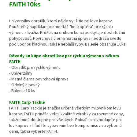
FAITH 10ks
Univerzálny obratlík, ktorý nájde využitie pri love kaprov.
Použiteľný napríklad pre montáž "helikoptéra" pre rýchlu
výmenu závažia. Krúžok na druhom konci poskytuje dostatočnú
pohyblivosť. Povrchová čierna matná úprava neodráža svetlo
pod vodnou hladinou, takže neplaší ryby. Balenie obsahuje 10ks.
Dôvody ku kúpe obratlíkov pre rýchlu výmenu s očkom
FAITH
- Obratlík pre rýchlu výmenu
- Univerzálny
- Matná čierna povrchová úprava
- Odolný a pevný
- Balenie 10 ks
FAITH Carp Tackle
FAITH Carp Tackle je značka určená všetkým milovníkom lovu
kaprov. FAITH prináša veľmi kvalitné výrobky za rozumné ceny,
takže budú dostupné pre všetkých. Pokiaľ sa rozhodujete pre
lov kaprov a hľadáte vybavenie bez kompromisov za výbornú
cenu, tak si vyberte FAITH.