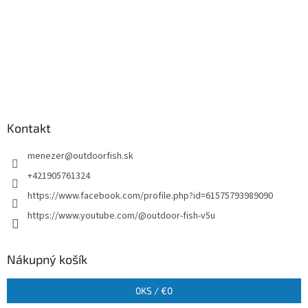
Kontakt
menezer
@
outdoorfish.sk
+421905761324
https://www.facebook.com/profile.php?id=61575793989090
https://www.youtube.com/@outdoor-fish-v5u
Nákupný košík
0
KS /
€0