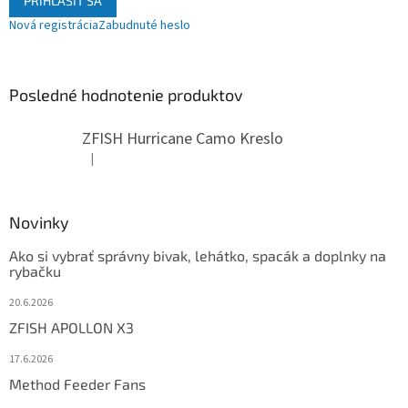
PRIHLÁSIŤ SA
Nová registrácia
Zabudnuté heslo
Posledné hodnotenie produktov
ZFISH Hurricane Camo Kreslo
|
Hodnotenie produktu je 5 z 5 hviezdičiek.
Novinky
Ako si vybrať správny bivak, lehátko, spacák a doplnky na
rybačku
20.6.2026
ZFISH APOLLON X3
17.6.2026
Method Feeder Fans