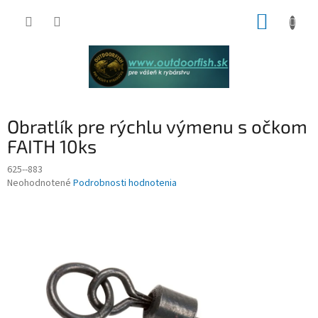
Prejsť
NÁKUP
na
obsah
KOŠÍK
Obratlík pre rýchlu výmenu s očkom
FAITH 10ks
625--883
Priemerné
Neohodnotené
Podrobnosti hodnotenia
hodnotenie
produktu
je
0,0
z
5
hviezdičiek.