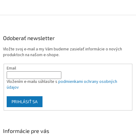
Z
á
p
ä
Odoberať newsletter
t
Vložte svoj e-mail a my Vám budeme zasielať informácie o nových
i
produktoch na našom e-shope.
e
Email
Vložením e-mailu súhlasíte s
podmienkami ochrany osobných
údajov
PRIHLÁSIŤ SA
Informácie pre vás