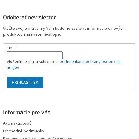
á
p
ä
Odoberať newsletter
t
Vložte svoj e-mail a my Vám budeme zasielať informácie o nových
i
produktoch na našom e-shope.
e
Email
Vložením e-mailu súhlasíte s
podmienkami ochrany osobných
údajov
PRIHLÁSIŤ SA
Informácie pre vás
Ako nakupovať
Obchodné podmienky