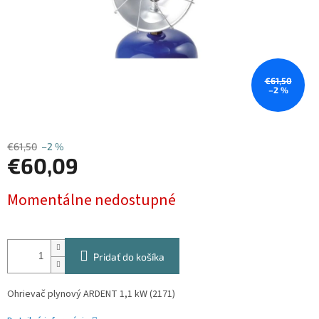
€61,50
–2 %
€61,50
–2 %
€60,09
Jednotková
Momentálne nedostupné
cena:
Pridať do košíka
Ohrievač plynový ARDENT 1,1 kW (2171)