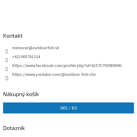
Kontakt
menezer
@
outdoorfish.sk
+421905761324
https://www.facebook.com/profile.php?id=61575793989090
https://www.youtube.com/@outdoor-fish-v5u
Nákupný košík
0
KS /
€0
Dotazník