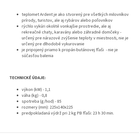
teplomet Ardent je ako stvorený pre všetkých milovníkov
prírody, turistov, ale aj rybárov alebo poľovníkov
rýchlo vykúri okolité vonkajšie prostredie, ale aj
rekreačné chaty, karavány alebo záhradné domčeky -
určený pre nárazové zvýšenie teploty v miestnosti, nie je
určený pre dlhodobé vykurovanie
je pripojený priamo k propán-butánovej fľaši - nie je
súčasťou balenia
TECHNICKÉ ÚDAJE:
výkon (kW) - 1,1
váha (kg) - 0,8
spotreba (g/hod) - 85
rozmery (mm): 225x140x225
predpokladaná výdrž pri 2 kg PB fľaši: 23 h 30 min.
Z