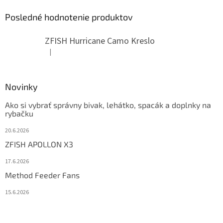
Posledné hodnotenie produktov
ZFISH Hurricane Camo Kreslo
|
Hodnotenie produktu je 5 z 5 hviezdičiek.
Novinky
Ako si vybrať správny bivak, lehátko, spacák a doplnky na
rybačku
20.6.2026
ZFISH APOLLON X3
17.6.2026
Method Feeder Fans
15.6.2026