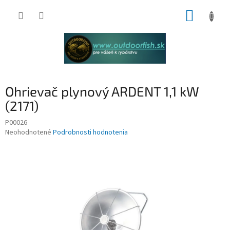
Prejsť
NÁKUP
na
obsah
KOŠÍK
Ohrievač plynový ARDENT 1,1 kW
(2171)
P00026
Priemerné
Neohodnotené
Podrobnosti hodnotenia
hodnotenie
produktu
je
0,0
z
5
hviezdičiek.