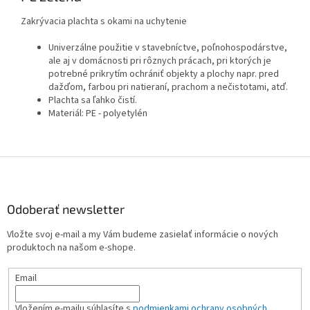
Zakrývacia plachta s okami na uchytenie
Univerzálne použitie v stavebníctve, poľnohospodárstve,
ale aj v domácnosti pri rôznych prácach, pri ktorých je
potrebné prikrytím ochrániť objekty a plochy napr. pred
dažďom, farbou pri natieraní, prachom a nečistotami, atď.
Plachta sa ľahko čistí.
Materiál: PE - polyetylén
Z
á
p
ä
Odoberať newsletter
t
Vložte svoj e-mail a my Vám budeme zasielať informácie o nových
i
produktoch na našom e-shope.
e
Email
Vložením e-mailu súhlasíte s
podmienkami ochrany osobných