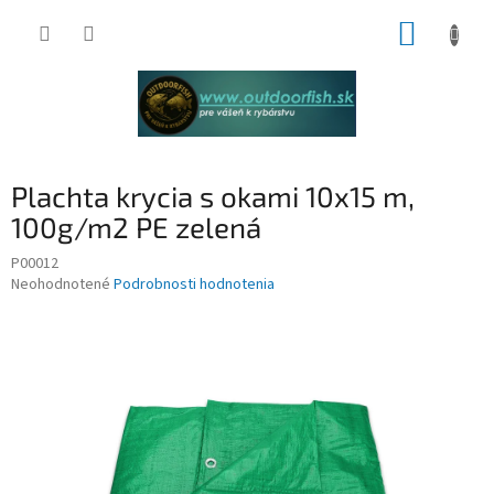
Prejsť
NÁKUP
na
obsah
KOŠÍK
Plachta krycia s okami 10x15 m,
100g/m2 PE zelená
P00012
Priemerné
Neohodnotené
Podrobnosti hodnotenia
hodnotenie
produktu
je
0,0
z
5
hviezdičiek.