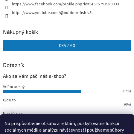
https://www.facebook.com/profile.php?id=61575793989090
https://www.youtube.com/@outdoor-fish-v5u
Nákupný košík
0
KS /
€0
Dotazník
Ako sa Vám páči náš e-shop?
Veľmi pekný
(67%)
Ujde to
(0%)
Nepáči sa mi
(33%)
Na prispôsobenie obsahu a reklám, poskytovanie funkcií
Počet hlasov:
15
sociálnych médií a analýzu návštevnosti používame súbory