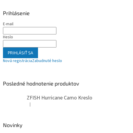
Prihlásenie
E-mail
Heslo
PRIHLÁSIŤ SA
Nová registrácia
Zabudnuté heslo
Posledné hodnotenie produktov
ZFISH Hurricane Camo Kreslo
|
Hodnotenie produktu je 5 z 5 hviezdičiek.
Novinky