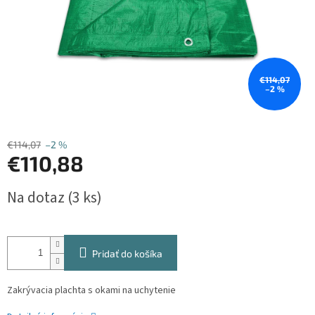
€114,07
–2 %
€114,07
–2 %
€110,88
Jednotková
Na dotaz
(3 ks)
cena:
Pridať do košíka
Zakrývacia plachta s okami na uchytenie