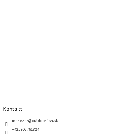
Kontakt
menezer
@
outdoorfish.sk
+421905761324