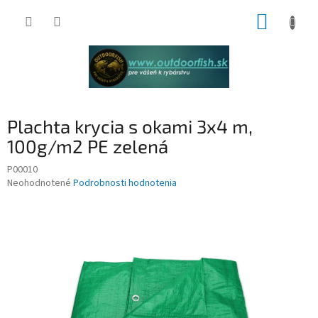
Prejsť
NÁKUP
na
obsah
KOŠÍK
Plachta krycia s okami 3x4 m,
100g/m2 PE zelená
P00010
Priemerné
Neohodnotené
Podrobnosti hodnotenia
hodnotenie
produktu
je
0,0
z
5
hviezdičiek.