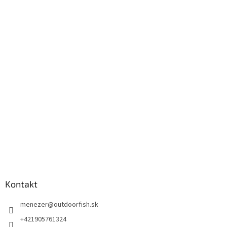
Kontakt
menezer
@
outdoorfish.sk
+421905761324