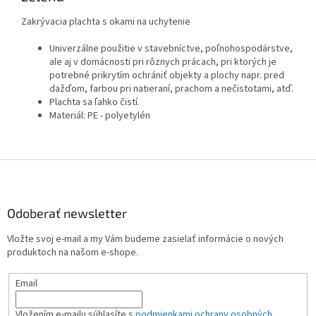
Zakrývacia plachta s okami na uchytenie
Univerzálne použitie v stavebníctve, poľnohospodárstve,
ale aj v domácnosti pri rôznych prácach, pri ktorých je
potrebné prikrytím ochrániť objekty a plochy napr. pred
dažďom, farbou pri natieraní, prachom a nečistotami, atď.
Plachta sa ľahko čistí.
Materiál: PE - polyetylén
Z
á
p
ä
Odoberať newsletter
t
Vložte svoj e-mail a my Vám budeme zasielať informácie o nových
i
produktoch na našom e-shope.
e
Email
Vložením e-mailu súhlasíte s
podmienkami ochrany osobných