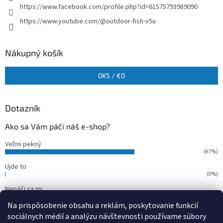
https://www.facebook.com/profile.php?id=61575793989090
https://www.youtube.com/@outdoor-fish-v5u
Nákupný košík
0
KS /
€0
Dotazník
Ako sa Vám páči náš e-shop?
Veľmi pekný
(67%)
Ujde to
(0%)
Nepáči sa mi
(33%)
Na prispôsobenie obsahu a reklám, poskytovanie funkcií
Počet hlasov:
15
sociálnych médií a analýzu návštevnosti používame súbory