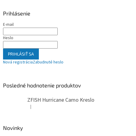
Prihlásenie
E-mail
Heslo
PRIHLÁSIŤ SA
Nová registrácia
Zabudnuté heslo
Posledné hodnotenie produktov
ZFISH Hurricane Camo Kreslo
|
Hodnotenie produktu je 5 z 5 hviezdičiek.
Novinky