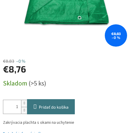
€8,83
–0 %
€8,83
–0 %
€8,76
Jednotková
Skladom
(>5 ks)
cena:
Pridať do košíka
Zakrývacia plachta s okami na uchytenie