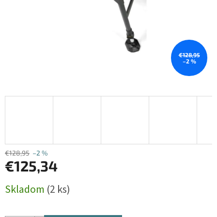
€128,95
–2 %
€128,95
–2 %
€125,34
Jednotková
Skladom
(2 ks)
cena: