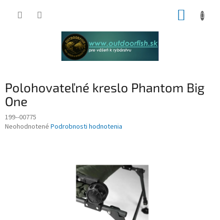
Prejsť
NÁKUP
na
obsah
KOŠÍK
Polohovateľné kreslo Phantom Big
One
199--00775
Priemerné
Neohodnotené
Podrobnosti hodnotenia
hodnotenie
produktu
je
0,0
z
5
hviezdičiek.