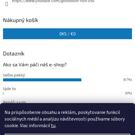
https://www.youtube.com/@outdoor-fish-v5u
Nákupný košík
0
KS /
€0
Dotazník
Ako sa Vám páči náš e-shop?
Veľmi pekný
(67%)
Ujde to
(0%)
Nepáči sa mi
(33%)
Na prispôsobenie obsahu a reklám, poskytovanie funkcií
Počet hlasov:
15
sociálnych médií a analýzu návštevnosti používame súbory
cookie. Viac informácií
tu
.