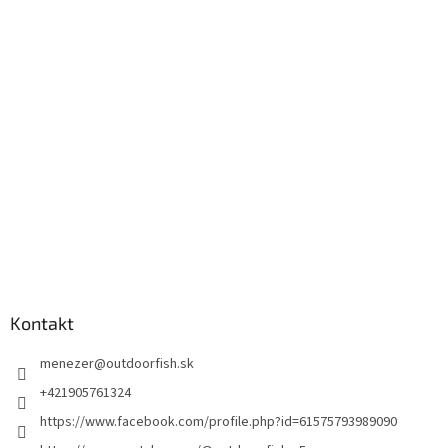
Kontakt
menezer
@
outdoorfish.sk
+421905761324
https://www.facebook.com/profile.php?id=61575793989090