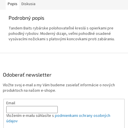
Popis
Diskusia
Podrobný popis
Tandem Baits rybárske polohovateľné kreslá s opierkami pre
pohodlný rybolov. Moderný dizajn, veľmi pohodlné osadené
vysúvacími nožickami s platovými koncovkami proti zabáraniu.
Z
á
p
ä
Odoberať newsletter
t
Vložte svoj e-mail a my Vám budeme zasielať informácie o nových
i
produktoch na našom e-shope.
e
Email
Vložením e-mailu súhlasíte s
podmienkami ochrany osobných
údajov