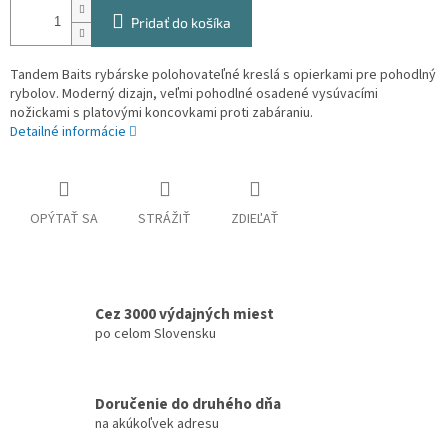
Pridať do košíka
Tandem Baits rybárske polohovateľné kreslá s opierkami pre pohodlný
rybolov. Moderný dizajn, veľmi pohodlné osadené vysúvacími
nožickami s platovými koncovkami proti zabáraniu.
Detailné informácie
OPÝTAŤ SA
STRÁŽIŤ
ZDIEĽAŤ
Cez 3000 výdajných miest
po celom Slovensku
Doručenie do druhého dňa
na akúkoľvek adresu