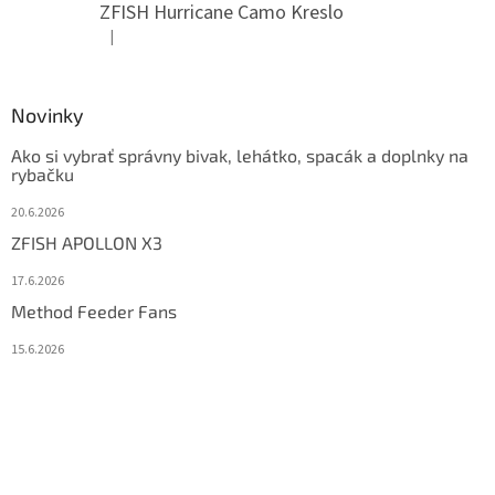
ZFISH Hurricane Camo Kreslo
|
Hodnotenie produktu je 5 z 5 hviezdičiek.
Novinky
Ako si vybrať správny bivak, lehátko, spacák a doplnky na
rybačku
20.6.2026
ZFISH APOLLON X3
17.6.2026
Method Feeder Fans
15.6.2026