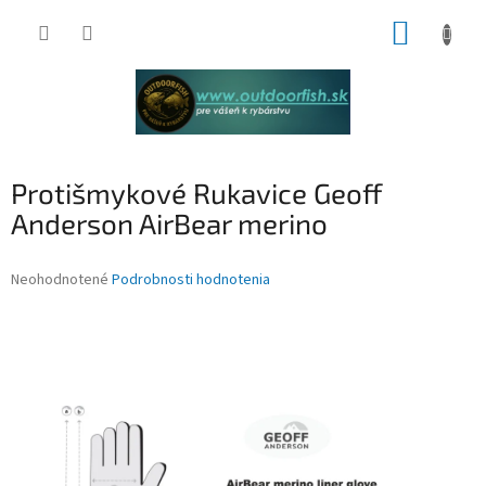
Prejsť
NÁKUP
na
obsah
KOŠÍK
Protišmykové Rukavice Geoff
Anderson AirBear merino
Priemerné
Neohodnotené
Podrobnosti hodnotenia
hodnotenie
produktu
je
0,0
z
5
hviezdičiek.