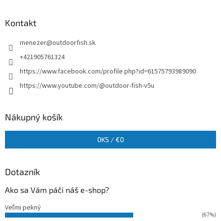
Kontakt
menezer
@
outdoorfish.sk
+421905761324
https://www.facebook.com/profile.php?id=61575793989090
https://www.youtube.com/@outdoor-fish-v5u
Nákupný košík
0
KS /
€0
Dotazník
Ako sa Vám páči náš e-shop?
Veľmi pekný
(67%)