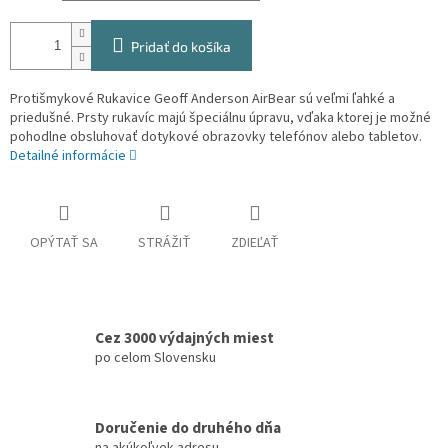
Pridať do košíka
Protišmykové Rukavice Geoff Anderson AirBear sú veľmi ľahké a
priedušné. Prsty rukavíc majú špeciálnu úpravu, vďaka ktorej je možné
pohodlne obsluhovať dotykové obrazovky telefónov alebo tabletov.
Detailné informácie
OPÝTAŤ SA
STRÁŽIŤ
ZDIEĽAŤ
Cez 3000 výdajných miest
po celom Slovensku
Doručenie do druhého dňa
na akúkoľvek adresu