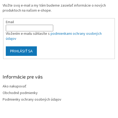
t
Vložte svoj e-mail a my Vám budeme zasielať informácie o nových
i
produktoch na našom e-shope.
e
Email
Vložením e-mailu súhlasíte s
podmienkami ochrany osobných
údajov
PRIHLÁSIŤ SA
Informácie pre vás
Ako nakupovať
Obchodné podmienky
Podmienky ochrany osobných údajov