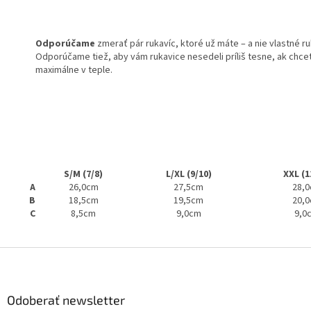
Odporúčame
zmerať pár rukavíc, ktoré už máte – a nie vlastné ru
Odporúčame tiež, aby vám rukavice nesedeli príliš tesne, ak chce
maximálne v teple.
S/M (7/8)
L/XL (9/10)
XXL (1
A
26,0cm
27,5cm
28,
B
18,5cm
19,5cm
20,
C
8,5cm
9,0cm
9,0
Z
á
p
ä
Odoberať newsletter