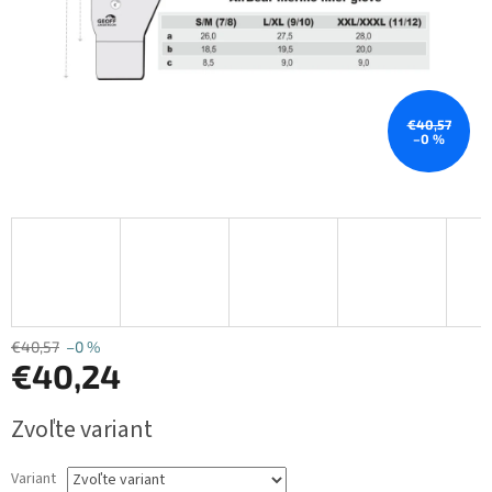
€40,57
–0 %
€40,57
–0 %
€40,24
Jednotková
Zvoľte variant
cena:
Variant