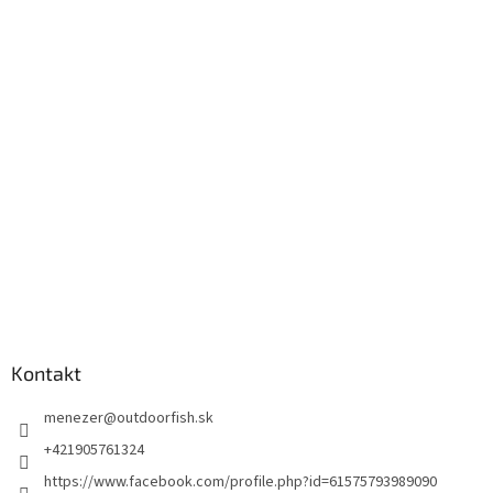
Kontakt
menezer
@
outdoorfish.sk
+421905761324
https://www.facebook.com/profile.php?id=61575793989090