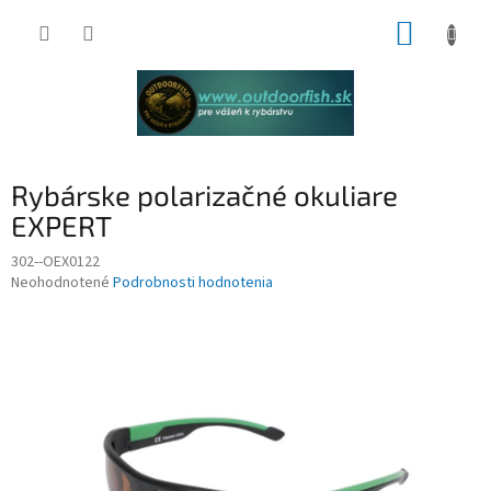
Prejsť
NÁKUP
na
obsah
KOŠÍK
Rybárske polarizačné okuliare
EXPERT
302--OEX0122
Priemerné
Neohodnotené
Podrobnosti hodnotenia
hodnotenie
produktu
je
0,0
z
5
hviezdičiek.