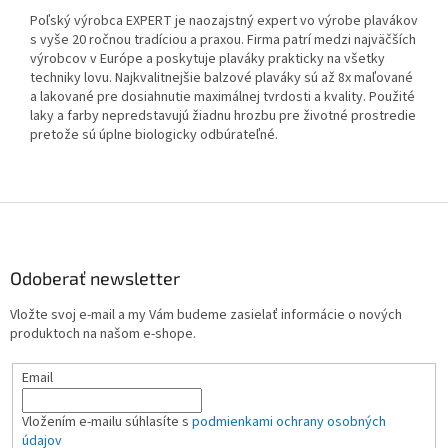
Poľský výrobca EXPERT je naozajstný expert vo výrobe plavákov
s vyše 20 ročnou tradíciou a praxou. Firma patrí medzi najväčších
výrobcov v Európe a poskytuje plaváky prakticky na všetky
techniky lovu. Najkvalitnejšie balzové plaváky sú až 8x maľované
a lakované pre dosiahnutie maximálnej tvrdosti a kvality. Použité
laky a farby nepredstavujú žiadnu hrozbu pre životné prostredie
pretože sú úplne biologicky odbúrateľné.
Z
á
p
ä
Odoberať newsletter
t
Vložte svoj e-mail a my Vám budeme zasielať informácie o nových
i
produktoch na našom e-shope.
e
Email
Vložením e-mailu súhlasíte s
podmienkami ochrany osobných
údajov