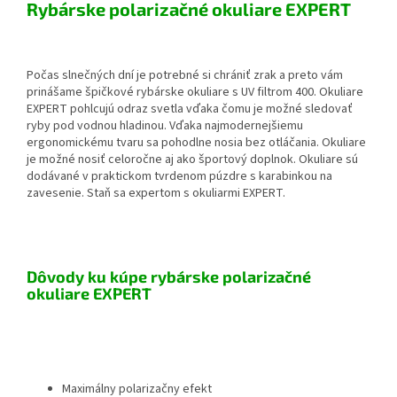
Rybárske polarizačné okuliare EXPERT
Počas slnečných dní je potrebné si chrániť zrak a preto vám
prinášame špičkové rybárske okuliare s UV filtrom 400. Okuliare
EXPERT pohlcujú odraz svetla vďaka čomu je možné sledovať
ryby pod vodnou hladinou. Vďaka najmodernejšiemu
ergonomickému tvaru sa pohodlne nosia bez otláčania. Okuliare
je možné nosiť celoročne aj ako športový doplnok. Okuliare sú
dodávané v praktickom tvrdenom púzdre s karabinkou na
zavesenie. Staň sa expertom s okuliarmi EXPERT.
Dôvody ku kúpe rybárske polarizačné
okuliare EXPERT
Maximálny polarizačny efekt