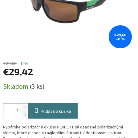
€29,66
–0 %
€29,66
–0 %
€29,42
Jednotková
Skladom
(3 ks)
cena:
Pridať do košíka
Rybárske polarizačné okuliare EXPERT sú osadené polarizačnými
sklami, ktoré disponujú najlepšími filtrami UV dostupnými na trhu.