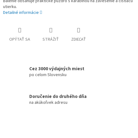
Balenie obsahuje praktické puzdro s karabinou na zavesenie a čistiacu
utierku.
Detailné informácie
OPÝTAŤ SA
STRÁŽIŤ
ZDIEĽAŤ
Cez 3000 výdajných miest
po celom Slovensku
Doručenie do druhého dňa
na akúkoľvek adresu