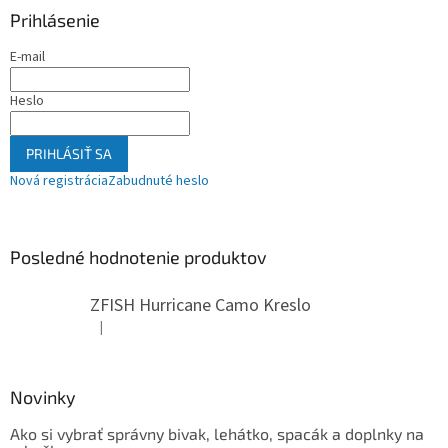
Prihlásenie
E-mail
Heslo
PRIHLÁSIŤ SA
Nová registrácia
Zabudnuté heslo
Posledné hodnotenie produktov
ZFISH Hurricane Camo Kreslo
|
Hodnotenie produktu je 5 z 5 hviezdičiek.
Novinky
Ako si vybrať správny bivak, lehátko, spacák a doplnky na