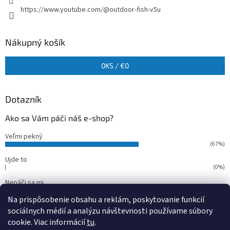
https://www.youtube.com/@outdoor-fish-v5u
Nákupný košík
0
KS /
€0
Dotazník
Ako sa Vám páči náš e-shop?
Veľmi pekný
(67%)
Ujde to
(0%)
Nepáči sa mi
(33%)
Na prispôsobenie obsahu a reklám, poskytovanie funkcií
Počet hlasov:
15
sociálnych médií a analýzu návštevnosti používame súbory
cookie. Viac informácií
tu
.