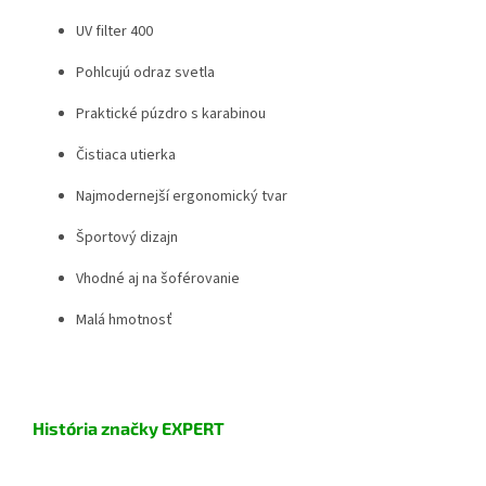
UV filter 400
Pohlcujú odraz svetla
Praktické púzdro s karabinou
Čistiaca utierka
Najmodernejší ergonomický tvar
Športový dizajn
Vhodné aj na šoférovanie
Malá hmotnosť
História značky EXPERT