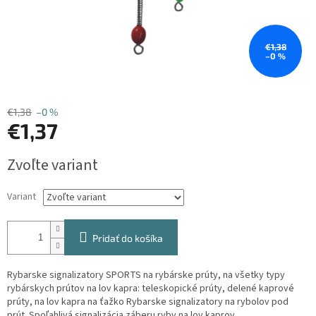
€1,38
–0 %
€1,38
–0 %
€1,37
Jednotková
Zvoľte variant
cena:
Variant
Pridať do košíka
Rybarske signalizatory SPORTS na rybárske prúty, na všetky typy
rybárskych prútov na lov kapra: teleskopické prúty, delené kaprové
prúty, na lov kapra na ťažko Rybarske signalizatory na rybolov pod
prút. Spoľahlivá signalizácia záberu ryby na lov kaprov.