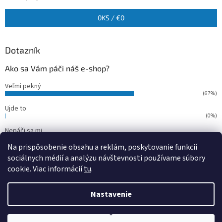
0
KS /
€0
Dotazník
Ako sa Vám páči náš e-shop?
Veľmi pekný
(67%)
Ujde to
(0%)
Nepáči sa mi
(33%)
Na prispôsobenie obsahu a reklám, poskytovanie funkcií
Počet hlasov:
15
sociálnych médií a analýzu návštevnosti používame súbory
cookie. Viac informácií
tu
.
Vytvoril Shoptet
Nastavenie
Copyright 2026
outdoorfish
. Všetky práva vyhradené.
Upraviť