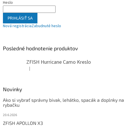
Heslo
PRIHLÁSIŤ SA
Nová registrácia
Zabudnuté heslo
Posledné hodnotenie produktov
ZFISH Hurricane Camo Kreslo
|
Hodnotenie produktu je 5 z 5 hviezdičiek.
Novinky
Ako si vybrať správny bivak, lehátko, spacák a doplnky na
rybačku
20.6.2026
ZFISH APOLLON X3