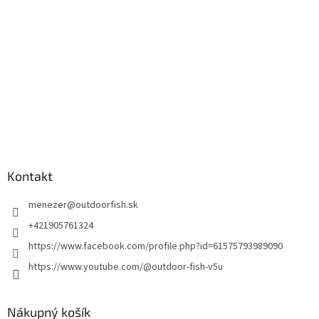
Kontakt
menezer
@
outdoorfish.sk
+421905761324
https://www.facebook.com/profile.php?id=61575793989090
https://www.youtube.com/@outdoor-fish-v5u
Nákupný košík