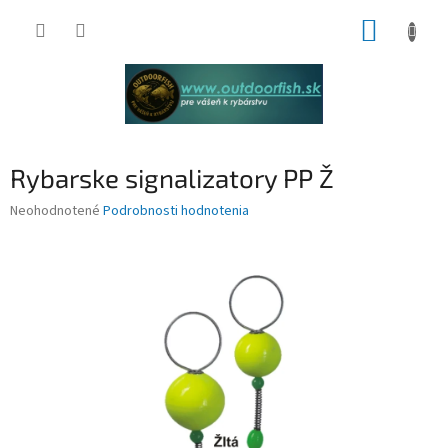
Prejsť
NÁKUP
na
obsah
KOŠÍK
Rybarske signalizatory PP Ž
Priemerné
Neohodnotené
Podrobnosti hodnotenia
hodnotenie
produktu
je
0,0
z
5
hviezdičiek.