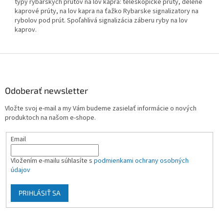
typy rybárskych prútov na lov kapra: teleskopické prúty, delené
kaprové prúty, na lov kapra na ťažko Rybarske signalizatory na
rybolov pod prút. Spoľahlivá signalizácia záberu ryby na lov
kaprov.
Z
á
p
ä
Odoberať newsletter
t
Vložte svoj e-mail a my Vám budeme zasielať informácie o nových
i
produktoch na našom e-shope.
e
Email
Vložením e-mailu súhlasíte s
podmienkami ochrany osobných
údajov
PRIHLÁSIŤ SA