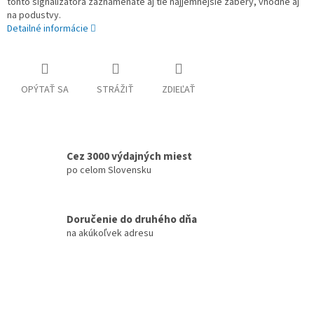
tohto signalizátora zaznamenáte aj tie najjemnejšie zábery, vhodné aj
na podustvy.
Detailné informácie
OPÝTAŤ SA
STRÁŽIŤ
ZDIEĽAŤ
Cez 3000 výdajných miest
po celom Slovensku
Doručenie do druhého dňa
na akúkoľvek adresu