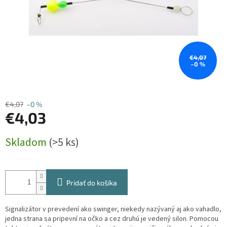
€4,07
–0 %
€4,07
–0 %
€4,03
Jednotková
Skladom
(>5 ks)
cena:
Pridať do košíka
Signalizátor v prevedení ako swinger, niekedy nazývaný aj ako vahadlo,
jedna strana sa pripevní na očko a cez druhú je vedený silon. Pomocou