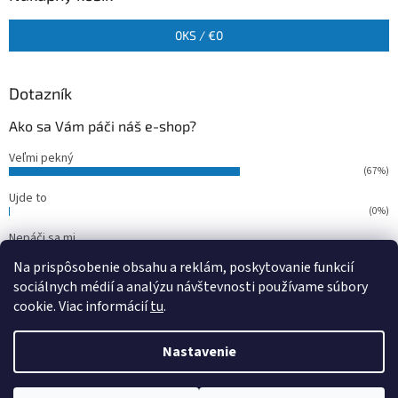
0
KS /
€0
Dotazník
Ako sa Vám páči náš e-shop?
Veľmi pekný
(67%)
Ujde to
(0%)
Nepáči sa mi
(33%)
Na prispôsobenie obsahu a reklám, poskytovanie funkcií
Počet hlasov:
15
sociálnych médií a analýzu návštevnosti používame súbory
cookie. Viac informácií
tu
.
Vytvoril Shoptet
Nastavenie
Copyright 2026
outdoorfish
. Všetky práva vyhradené.
Upraviť