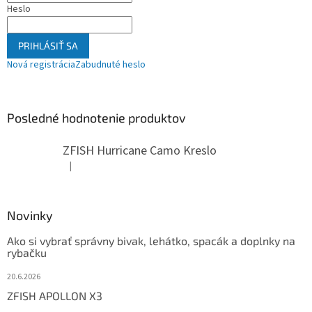
Heslo
PRIHLÁSIŤ SA
Nová registrácia
Zabudnuté heslo
Posledné hodnotenie produktov
ZFISH Hurricane Camo Kreslo
|
Hodnotenie produktu je 5 z 5 hviezdičiek.
Novinky
Ako si vybrať správny bivak, lehátko, spacák a doplnky na
rybačku
20.6.2026
ZFISH APOLLON X3