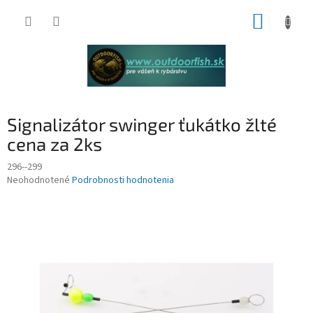
Prejsť
NÁKUP
na
obsah
KOŠÍK
Signalizátor swinger ťukátko žlté
cena za 2ks
296--299
Priemerné
Neohodnotené
Podrobnosti hodnotenia
hodnotenie
produktu
je
0,0
z
5
hviezdičiek.