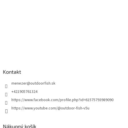
Kontakt
menezer
@
outdoorfish.sk
+421905761324
https://www.facebook.com/profile.php?id=61575793989090
https://www.youtube.com/@outdoor-fish-v5u
Nákupný košík