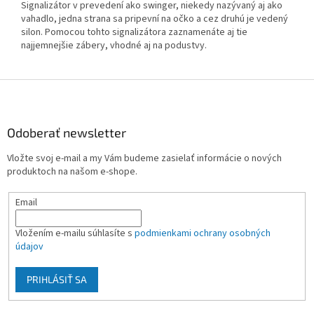
Signalizátor v prevedení ako swinger, niekedy nazývaný aj ako
vahadlo, jedna strana sa pripevní na očko a cez druhú je vedený
silon. Pomocou tohto signalizátora zaznamenáte aj tie
najjemnejšie zábery, vhodné aj na podustvy.
Z
á
p
ä
Odoberať newsletter
t
Vložte svoj e-mail a my Vám budeme zasielať informácie o nových
i
produktoch na našom e-shope.
e
Email
Vložením e-mailu súhlasíte s
podmienkami ochrany osobných
údajov
PRIHLÁSIŤ SA