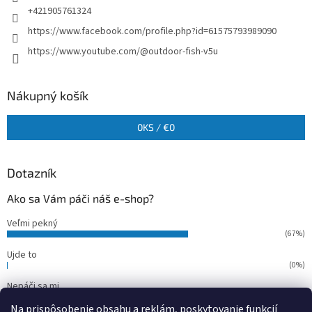
+421905761324
https://www.facebook.com/profile.php?id=61575793989090
https://www.youtube.com/@outdoor-fish-v5u
Nákupný košík
0
KS /
€0
Dotazník
Ako sa Vám páči náš e-shop?
Veľmi pekný
(67%)
Ujde to
(0%)
Nepáči sa mi
(33%)
Na prispôsobenie obsahu a reklám, poskytovanie funkcií