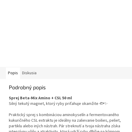
Popis
Diskusia
Podrobný popis
Sprej Beta-Mix Amino + CSL 50 ml
Silný tekutý magnet, ktorý ryby priťahuje okamžite 🐟✨
Praktický sprej s kombináciou aminokyselín a fermentovaného
kukuričného CSL extraktu je ideálny na zalievanie boilies, peliet,
partiklu alebo iných nástrah. Pár streknutí a tvoja nástraha získa
intenzívnu vôňu a atraktivitu, ktorá udrží ryby dlhšie na kŕmnom