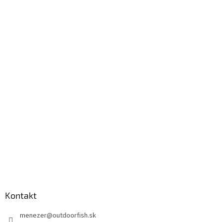
Kontakt
menezer
@
outdoorfish.sk