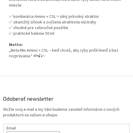
mieste.
✅ kombinácia Amino + CSL = silný prírodný atraktor
✅ okamžitý účinok a zvýšená atraktivita nástrahy
✅ vhodné pre celoročné použitie
✅ praktické balenie 50 ml
Motto:
„Beta-Mix Amino + CSL – keď chceš, aby ryby prišli hneď a bez
rozprávania.“ 🐟🎣✨
Z
á
p
ä
Odoberať newsletter
t
Vložte svoj e-mail a my Vám budeme zasielať informácie o nových
i
produktoch na našom e-shope.
e
Email