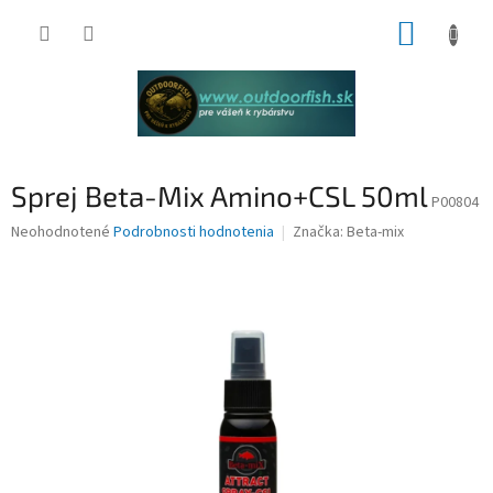
Prejsť
NÁKUP
na
obsah
KOŠÍK
Sprej Beta-Mix Amino+CSL 50ml
P00804
Priemerné
Neohodnotené
Podrobnosti hodnotenia
Značka:
Beta-mix
hodnotenie
produktu
je
0,0
z
5
hviezdičiek.