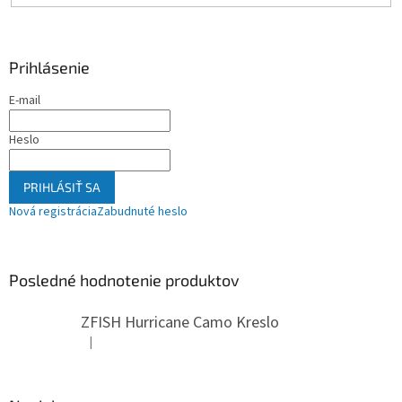
Prihlásenie
E-mail
Heslo
PRIHLÁSIŤ SA
Nová registrácia
Zabudnuté heslo
Posledné hodnotenie produktov
ZFISH Hurricane Camo Kreslo
|
Hodnotenie produktu je 5 z 5 hviezdičiek.