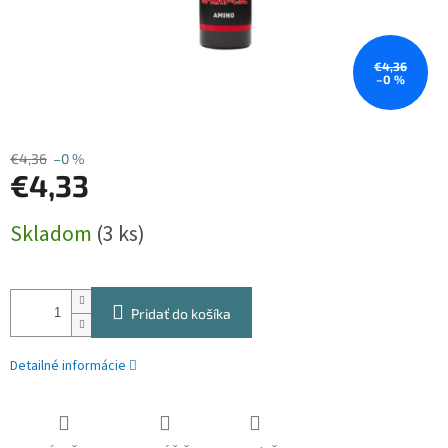
€4,36
–0 %
€4,36
–0 %
€4,33
Jednotková
Skladom
(3 ks)
cena:
Pridať do košíka
Detailné informácie