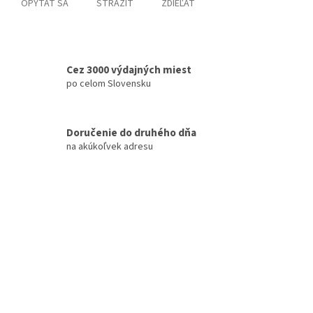
OPÝTAŤ SA
STRÁŽIŤ
ZDIEĽAŤ
Cez 3000 výdajných miest
po celom Slovensku
Doručenie do druhého dňa
na akúkoľvek adresu