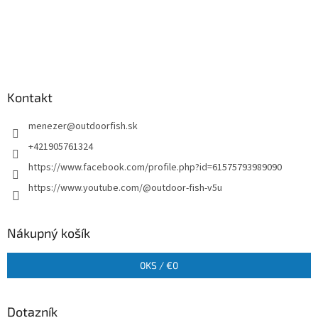
Kontakt
menezer
@
outdoorfish.sk
+421905761324
https://www.facebook.com/profile.php?id=61575793989090
https://www.youtube.com/@outdoor-fish-v5u
Nákupný košík
0
KS /
€0
Dotazník