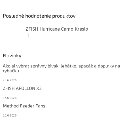
Posledné hodnotenie produktov
ZFISH Hurricane Camo Kreslo
|
Hodnotenie produktu je 5 z 5 hviezdičiek.
Novinky
Ako si vybrať správny bivak, lehátko, spacák a doplnky na
rybačku
20.6.2026
ZFISH APOLLON X3
17.6.2026
Method Feeder Fans
15.6.2026