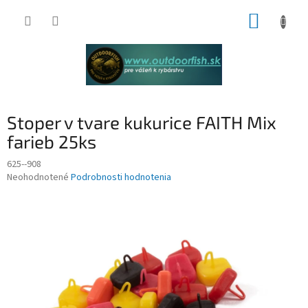
Prejsť
NÁKUP
na
obsah
KOŠÍK
Stoper v tvare kukurice FAITH Mix
farieb 25ks
625--908
Priemerné
Neohodnotené
Podrobnosti hodnotenia
hodnotenie
produktu
je
0,0
z
5
hviezdičiek.