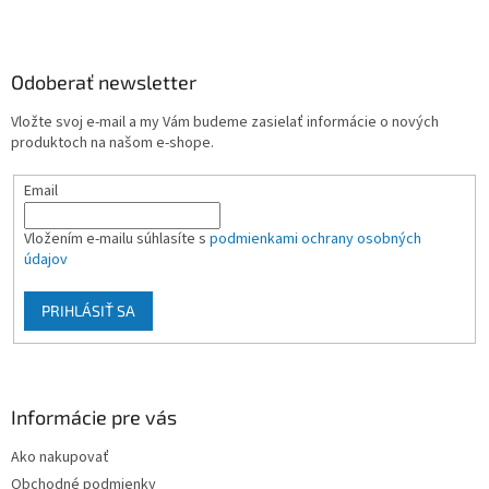
Z
á
p
ä
Odoberať newsletter
t
Vložte svoj e-mail a my Vám budeme zasielať informácie o nových
i
produktoch na našom e-shope.
e
Email
Vložením e-mailu súhlasíte s
podmienkami ochrany osobných
údajov
PRIHLÁSIŤ SA
Informácie pre vás
Ako nakupovať
Obchodné podmienky