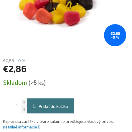
€2,88
–0 %
€2,88
–0 %
€2,86
Jednotková
Skladom
(>5 ks)
cena:
Pridať do košíka
Kaprárska zarážka v tvare kukurice predlžujúca vlasový príves.
Detailné informácie