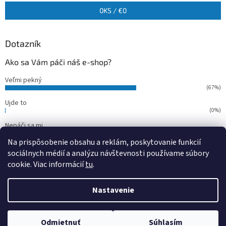
0
KS /
€0
Dotazník
Ako sa Vám páči náš e-shop?
Veľmi pekný
(67%)
Ujde to
(0%)
Nepáči sa mi
(33%)
Na prispôsobenie obsahu a reklám, poskytovanie funkcií
Počet hlasov:
15
sociálnych médií a analýzu návštevnosti používame súbory
cookie. Viac informácií
tu
.
Vytvoril Shoptet
Nastavenie
Copyright 2026
outdoorfish
. Všetky práva vyhradené.
Upraviť
Odmietnuť
Súhlasím
nastavenie cookies