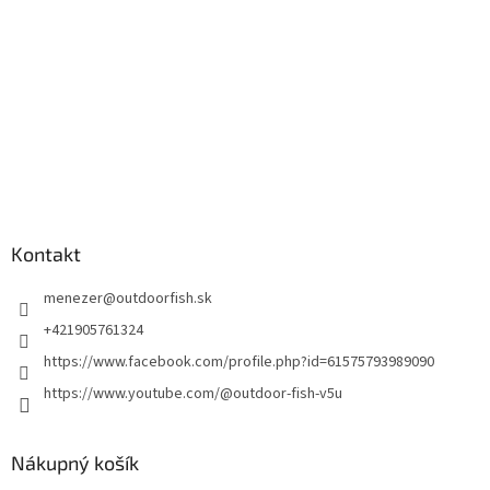
Kontakt
menezer
@
outdoorfish.sk
+421905761324
https://www.facebook.com/profile.php?id=61575793989090
https://www.youtube.com/@outdoor-fish-v5u
Nákupný košík