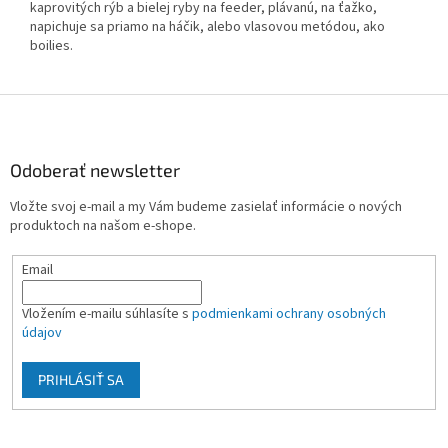
kaprovitých rýb a bielej ryby na feeder, plávanú, na ťažko,
napichuje sa priamo na háčik, alebo vlasovou metódou, ako
boilies.
Z
á
p
ä
Odoberať newsletter
t
Vložte svoj e-mail a my Vám budeme zasielať informácie o nových
i
produktoch na našom e-shope.
e
Email
Vložením e-mailu súhlasíte s
podmienkami ochrany osobných
údajov
PRIHLÁSIŤ SA