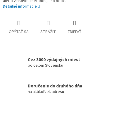
alebo vlasovou metódou, ako boilies.
Detailné informácie
OPÝTAŤ SA
STRÁŽIŤ
ZDIEĽAŤ
Cez 3000 výdajných miest
po celom Slovensku
Doručenie do druhého dňa
na akúkoľvek adresu