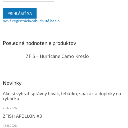
PRIHLÁSIŤ SA
Nová registrácia
Zabudnuté heslo
Posledné hodnotenie produktov
ZFISH Hurricane Camo Kreslo
|
Hodnotenie produktu je 5 z 5 hviezdičiek.
Novinky
Ako si vybrať správny bivak, lehátko, spacák a doplnky na
rybačku
20.6.2026
ZFISH APOLLON X3
17.6.2026