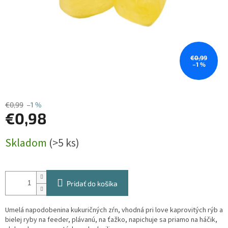
€0,99
–1 %
€0,99
–1 %
€0,98
Jednotková
Skladom
(>5 ks)
cena:
Pridať do košíka
Umelá napodobenina kukuričných zŕn, vhodná pri love kaprovitých rýb a
bielej ryby na feeder, plávanú, na ťažko, napichuje sa priamo na háčik,