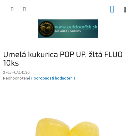
Prejsť
NÁKUP
na
obsah
KOŠÍK
Umelá kukurica POP UP, žltá FLUO
10ks
2765--CA14196
Priemerné
Neohodnotené
Podrobnosti hodnotenia
hodnotenie
produktu
je
0,0
z
5
hviezdičiek.