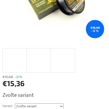
€15,48
–0 %
€15,48
–0 %
€15,36
Jednotková
Zvoľte variant
cena:
Variant