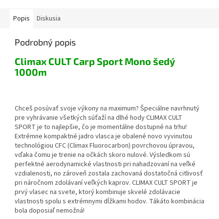
Popis
Diskusia
Podrobný popis
Climax CULT Carp Sport Mono šedý
1000m
Chceš posúvať svoje výkony na maximum? Špeciálne navrhnutý
pre vyhrávanie všetkých súťaží na dlhé hody CLIMAX CULT
SPORT je to najlepšie, čo je momentálne dostupné na trhu!
Extrémne kompaktné jadro vlasca je obalené novo vyvinutou
technológiou CFC (Climax Fluorocarbon) povrchovou úpravou,
vďaka čomu je trenie na očkách skoro nulové. Výsledkom sú
perfektné aerodynamické vlastnosti pri nahadzovaní na veľké
vzdialenosti, no zároveň zostala zachovaná dostatočná citlivosť
pri náročnom zdolávaní veľkých kaprov. CLIMAX CULT SPORT je
prvý vlasec na svete, ktorý kombinuje skvelé zdolávacie
vlastnosti spolu s extrémnymi dĺžkami hodov. Tákáto kombinácia
bola doposiaľ nemožná!