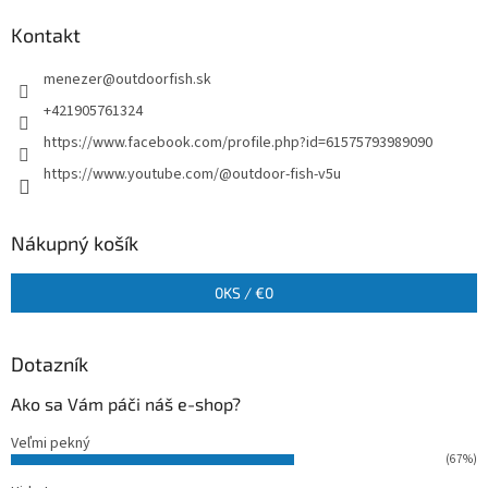
Kontakt
menezer
@
outdoorfish.sk
+421905761324
https://www.facebook.com/profile.php?id=61575793989090
https://www.youtube.com/@outdoor-fish-v5u
Nákupný košík
0
KS /
€0
Dotazník
Ako sa Vám páči náš e-shop?
Veľmi pekný
(67%)