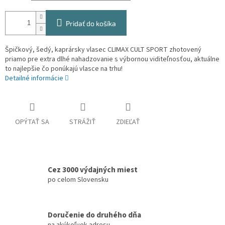
Pridať do košíka
Špičkový, šedý, kaprársky vlasec CLIMAX CULT SPORT zhotovený
priamo pre extra dlhé nahadzovanie s výbornou viditeľnosťou, aktuálne
to najlepšie čo ponúkajú vlasce na trhu!
Detailné informácie
OPÝTAŤ SA
STRÁŽIŤ
ZDIEĽAŤ
Cez 3000 výdajných miest
po celom Slovensku
Doručenie do druhého dňa
na akúkoľvek adresu