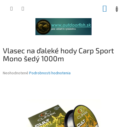
Prejsť
NÁKUP
na
obsah
KOŠÍK
Vlasec na ďaleké hody Carp Sport
Mono šedý 1000m
Priemerné
Neohodnotené
Podrobnosti hodnotenia
hodnotenie
produktu
je
0,0
z
5
hviezdičiek.