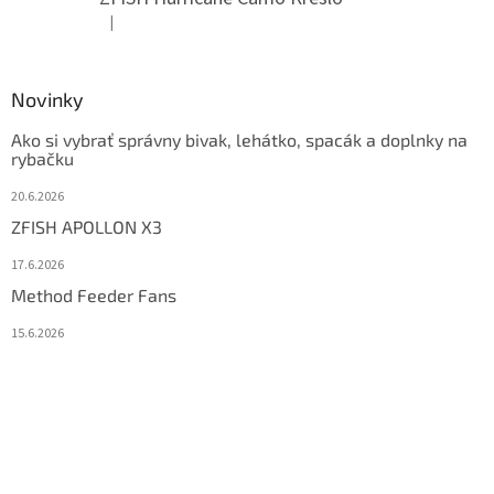
|
Hodnotenie produktu je 5 z 5 hviezdičiek.
Novinky
Ako si vybrať správny bivak, lehátko, spacák a doplnky na
rybačku
20.6.2026
ZFISH APOLLON X3
17.6.2026
Method Feeder Fans
15.6.2026