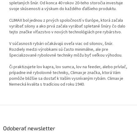
spletaných šnúr. Od konca 40 rokov 20-teho storočia investuje
svoje skúsenosti a výskum do každého ďalšieho produktu.
CLIMAX bol jednou z prvých spoločností v Európe, ktorá začala
vyrábať silony a ako prvá začala vyrábať spletané šnúry čo dalo
tejto značke víťazstvo v nových technológiách pre rybárstvo.
V súčasnosti rybári očakávajú oveľa viac od silonov, šnúr.
Rozdiely medzi výrobkami sú často minimálne, ale pre
špecializované rybolovné techniky môžu byť veľkou výhodou.
Či praktizujete lov kapra, lov sumca, lov na feeder, alebo prívlač,
prípadne iné rybolovné techniky, Climax je značka, ktorá Vám
pomôže bližšie sa dostať k Vaším vysnívaným rybám. Climax je
Nemecká kvalita s tradíciou od roku 1940.
Z
á
p
ä
Odoberať newsletter
t