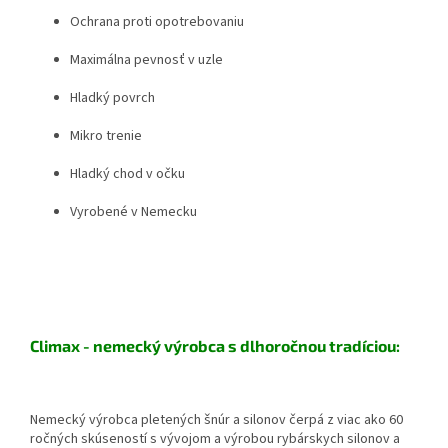
Ochrana proti opotrebovaniu
Maximálna pevnosť v uzle
Hladký povrch
Mikro trenie
Hladký chod v očku
Vyrobené v Nemecku
Climax - nemecký výrobca s dlhoročnou tradíciou:
Nemecký výrobca pletených šnúr a silonov čerpá z viac ako 60
ročných skúseností s vývojom a výrobou rybárskych silonov a