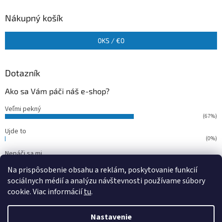
Nákupný košík
0
KS /
€0
Dotazník
Ako sa Vám páči náš e-shop?
Veľmi pekný
(67%)
Ujde to
(0%)
Nepáči sa mi
(33%)
Na prispôsobenie obsahu a reklám, poskytovanie funkcií
Počet hlasov:
15
sociálnych médií a analýzu návštevnosti používame súbory
cookie. Viac informácií
tu
.
Vytvoril Shoptet
Nastavenie