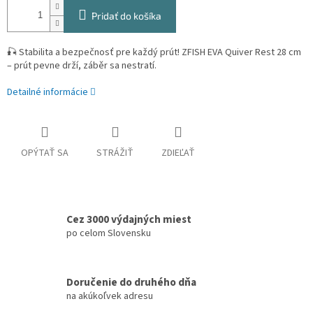
Pridať do košíka
🎣 Stabilita a bezpečnosť pre každý prút! ZFISH EVA Quiver Rest 28 cm
– prút pevne drží, záběr sa nestratí.
Detailné informácie
OPÝTAŤ SA
STRÁŽIŤ
ZDIEĽAŤ
Cez 3000 výdajných miest
po celom Slovensku
Doručenie do druhého dňa
na akúkoľvek adresu