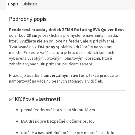
Popis
Diskusia
Podrobný popis
Feederová hrazda / držiak ZFISH Rotating EVA Quiver Rest
so šírkou
28 cm
je praktická a premyslene navrhnutá hrazda,
ktorú využijete nielen pri love na feeder, ale aj pri plávanej.
Tvarovaná os z
EVA peny
spoľahlivo drží prúty na svojom
mieste. Pre ešte väčšiu istotu je hrazda na oboch koncoch
vybavená vysokými, otočnými plastovými dorazmi, ktoré
zabránia vypadnutiu prútu pri prudkom zábere.
Hrazda je osadená
univerzálnym závitom
, takže ju môžete
namontovať na väčšinu bežných stojanov a vidličiek.
✅ Kľúčové vlastnosti
pevná feederová hrazda so šírkou
28 cm
EVA držák pre bezpečné uloženie prútov
otočné a nastaviteľné bočnice pre maximálnu istotu