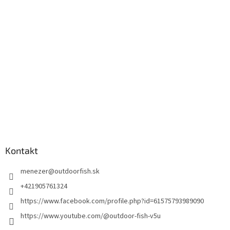
Kontakt
menezer
@
outdoorfish.sk
+421905761324
https://www.facebook.com/profile.php?id=61575793989090
https://www.youtube.com/@outdoor-fish-v5u