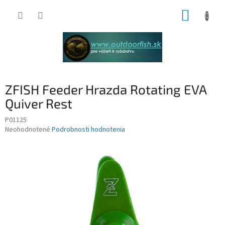
Prejsť
NÁKUP
na
obsah
KOŠÍK
ZFISH Feeder Hrazda Rotating EVA
Quiver Rest
P01125
Priemerné
Neohodnotené
Podrobnosti hodnotenia
hodnotenie
produktu
je
0,0
z
5
hviezdičiek.