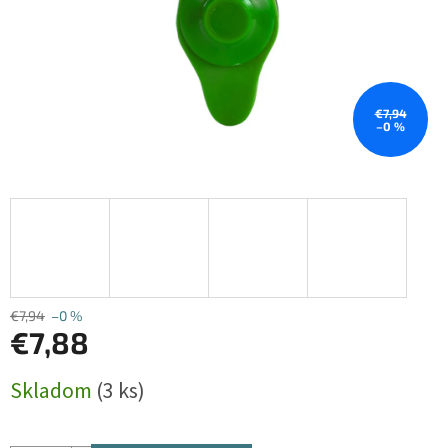
€7,94
–0 %
€7,94
–0 %
€7,88
Jednotková
Skladom
(3 ks)
cena: