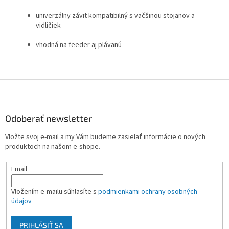
univerzálny závit kompatibilný s väčšinou stojanov a
vidličiek
vhodná na feeder aj plávanú
Z
á
p
ä
Odoberať newsletter
t
Vložte svoj e-mail a my Vám budeme zasielať informácie o nových
i
produktoch na našom e-shope.
e
Email
Vložením e-mailu súhlasíte s
podmienkami ochrany osobných
údajov
PRIHLÁSIŤ SA