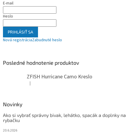
E-mail
Heslo
PRIHLÁSIŤ SA
Nová registrácia
Zabudnuté heslo
Posledné hodnotenie produktov
ZFISH Hurricane Camo Kreslo
|
Hodnotenie produktu je 5 z 5 hviezdičiek.
Novinky
Ako si vybrať správny bivak, lehátko, spacák a doplnky na
rybačku
20.6.2026