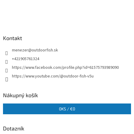
Kontakt
menezer
@
outdoorfish.sk
+421905761324
https://www.facebook.com/profile.php?id=61575793989090
https://www.youtube.com/@outdoor-fish-v5u
Nákupný košík
0
KS /
€0
Dotazník