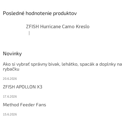
Posledné hodnotenie produktov
ZFISH Hurricane Camo Kreslo
|
Hodnotenie produktu je 5 z 5 hviezdičiek.
Novinky
Ako si vybrať správny bivak, lehátko, spacák a doplnky na
rybačku
20.6.2026
ZFISH APOLLON X3
17.6.2026
Method Feeder Fans
15.6.2026