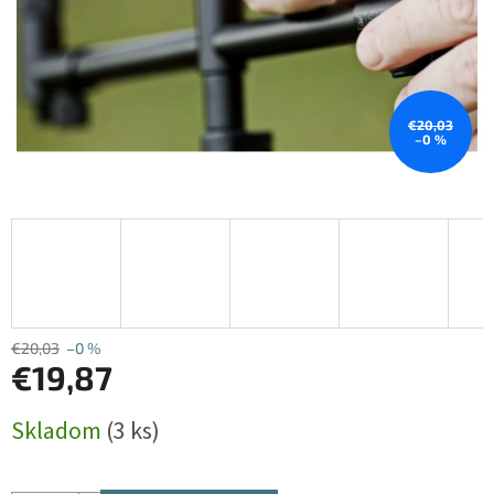
€20,03
–0 %
€20,03
–0 %
€19,87
Jednotková
Skladom
(3 ks)
cena: