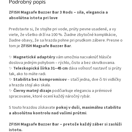
Podrobný popis
ZFISH Magsafe Buzzer Bar 3 Rods – sila, elegancia a
absolútna istota pri love
Predstavte si, že stojíte pri vode, prúty pevne usadené, a vy
viete, že všetko drží na 100 %. Žiadne zbytočné komplikácie,
žiadne obavy, že sa hrazda pohne pri prudkom zábere. Presne o
tom je
ZFISH Magsafe Buzzer Bar
.
✨
Magnetické adaptéry
vám umožnia nacvaknúť hlásiče
doslova jedným pohybom – rýchlo, čisto a bez skrutkovania.
✨
Teleskopická šírka 31–45 cm
dáva voľnosť nastaviť si prúty
tak, ako to máte radi.
✨
Stabilita bez kompromisov
– stačí jedna, dve či tri vidličky
a hrazda stojí ako skala.
✨
Čierny matný dizajn
podčiarkuje eleganciu a prémiové
spracovanie, ktoré ocení každý náročný rybár.
S touto hrazdou získavate
pokoj v duši, maximálnu stabilitu
a absolútnu kontrolu nad vašimi prútmi
.
ZFISH Magsafe Buzzer Bar – pretože každý záber si zaslúži
istotu.