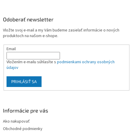
á
p
ä
Odoberať newsletter
t
Vložte svoj e-mail a my Vám budeme zasielať informácie o nových
i
produktoch na našom e-shope.
e
Email
Vložením e-mailu súhlasíte s
podmienkami ochrany osobných
údajov
PRIHLÁSIŤ SA
Informácie pre vás
Ako nakupovať
Obchodné podmienky