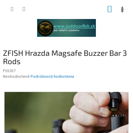
Prejsť
NÁKUP
na
obsah
KOŠÍK
ZFISH Hrazda Magsafe Buzzer Bar 3
Rods
P01057
Priemerné
Neohodnotené
Podrobnosti hodnotenia
hodnotenie
produktu
je
0,0
z
5
hviezdičiek.