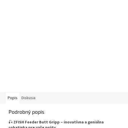
Popis
Diskusia
Podrobný popis
🎣
ZFISH Feeder Butt Gripp – inovatívna a geniálna
rohatinka pre vaše prúty