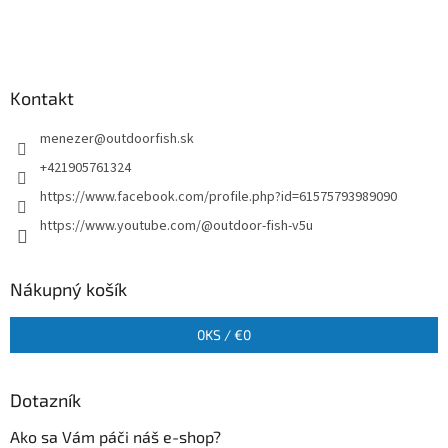
Kontakt
menezer
@
outdoorfish.sk
+421905761324
https://www.facebook.com/profile.php?id=61575793989090
https://www.youtube.com/@outdoor-fish-v5u
Nákupný košík
0
KS /
€0
Dotazník
Ako sa Vám páči náš e-shop?