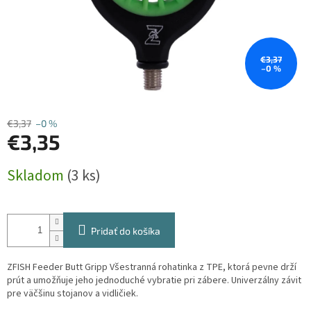
€3,37
–0 %
€3,37
–0 %
€3,35
Jednotková
Skladom
(3 ks)
cena:
Pridať do košíka
ZFISH Feeder Butt Gripp Všestranná rohatinka z TPE, ktorá pevne drží
prút a umožňuje jeho jednoduché vybratie pri zábere. Univerzálny závit
pre väčšinu stojanov a vidličiek.