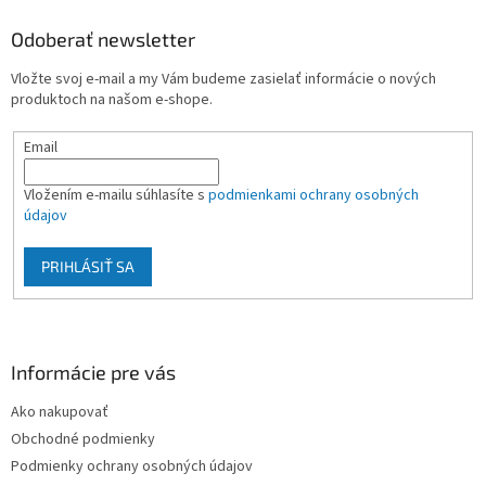
p
ä
Odoberať newsletter
t
Vložte svoj e-mail a my Vám budeme zasielať informácie o nových
i
produktoch na našom e-shope.
e
Email
Vložením e-mailu súhlasíte s
podmienkami ochrany osobných
údajov
PRIHLÁSIŤ SA
Informácie pre vás
Ako nakupovať
Obchodné podmienky
Podmienky ochrany osobných údajov