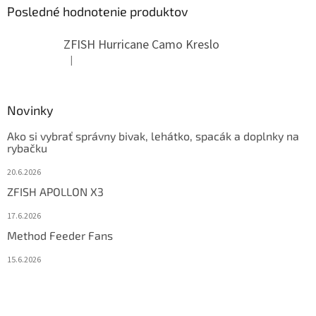
Posledné hodnotenie produktov
ZFISH Hurricane Camo Kreslo
|
Hodnotenie produktu je 5 z 5 hviezdičiek.
Novinky
Ako si vybrať správny bivak, lehátko, spacák a doplnky na
rybačku
20.6.2026
ZFISH APOLLON X3
17.6.2026
Method Feeder Fans
15.6.2026