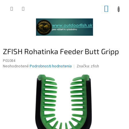
Prejsť
NÁKUP
na
obsah
KOŠÍK
ZFISH Rohatinka Feeder Butt Gripp
P01084
Priemerné
Neohodnotené
Podrobnosti hodnotenia
Značka:
zfish
hodnotenie
produktu
je
0,0
z
5
hviezdičiek.