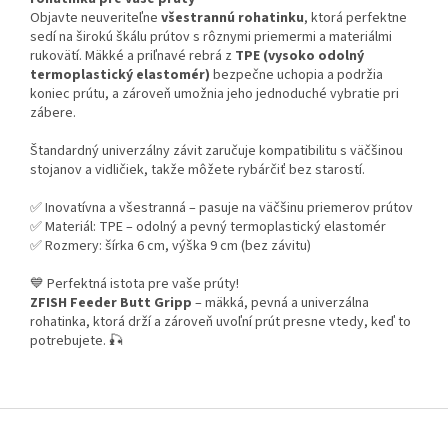
Objavte neuveriteľne
všestrannú rohatinku
, ktorá perfektne
sedí na širokú škálu prútov s rôznymi priemermi a materiálmi
rukovätí. Mäkké a priľnavé rebrá z
TPE (vysoko odolný
termoplastický elastomér)
bezpečne uchopia a podržia
koniec prútu, a zároveň umožnia jeho jednoduché vybratie pri
zábere.
Štandardný univerzálny závit zaručuje kompatibilitu s väčšinou
stojanov a vidličiek, takže môžete rybárčiť bez starostí.
✅ Inovatívna a všestranná – pasuje na väčšinu priemerov prútov
✅ Materiál: TPE – odolný a pevný termoplastický elastomér
✅ Rozmery: šírka 6 cm, výška 9 cm (bez závitu)
💙 Perfektná istota pre vaše prúty!
ZFISH Feeder Butt Gripp
– mäkká, pevná a univerzálna
rohatinka, ktorá drží a zároveň uvoľní prút presne vtedy, keď to
potrebujete. 🎣
Z
á