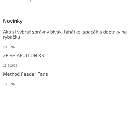
Hodnotenie produktu je 5 z 5 hviezdičiek.
Novinky
Ako si vybrať správny bivak, lehátko, spacák a doplnky na
rybačku
20.6.2026
ZFISH APOLLON X3
17.6.2026
Method Feeder Fans
15.6.2026