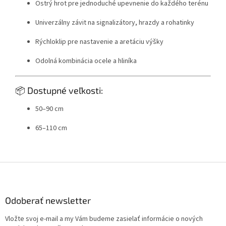
Ostrý hrot pre jednoduché upevnenie do každého terénu
Univerzálny závit na signalizátory, hrazdy a rohatinky
Rýchloklip pre nastavenie a aretáciu výšky
Odolná kombinácia ocele a hliníka
📦 Dostupné veľkosti:
50–90 cm
65–110 cm
Z
á
p
ä
Odoberať newsletter
t
Vložte svoj e-mail a my Vám budeme zasielať informácie o nových
i