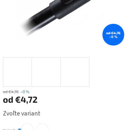
od €4,76
–0 %
od €4,76
–0 %
od
€4,72
Jednotková
Zvoľte variant
cena: