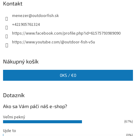
Kontakt
menezer
@
outdoorfish.sk
+421905761324
https://www.facebook.com/profile.php?id=61575793989090
https://www.youtube.com/@outdoor-fish-v5u
Nákupný košík
0
KS /
€0
Dotazník
Ako sa Vám páči náš e-shop?
Veľmi pekný
(67%)
Ujde to
(0%)