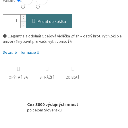
Variant
Pridať do košíka
⚫ Elegantná a odolná! Oceľová vidlička Zfish – ostrý hrot, rýchloklip a
univerzálny závit pre vaše vybavenie. 🎣
Detailné informácie
OPÝTAŤ SA
STRÁŽIŤ
ZDIEĽAŤ
Cez 3000 výdajných miest
po celom Slovensku