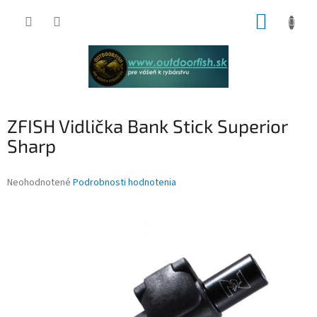
Prejsť
NÁKUP
na
obsah
KOŠÍK
ZFISH Vidlička Bank Stick Superior
Sharp
Priemerné
Neohodnotené
Podrobnosti hodnotenia
hodnotenie
produktu
je
0,0
z
5
hviezdičiek.