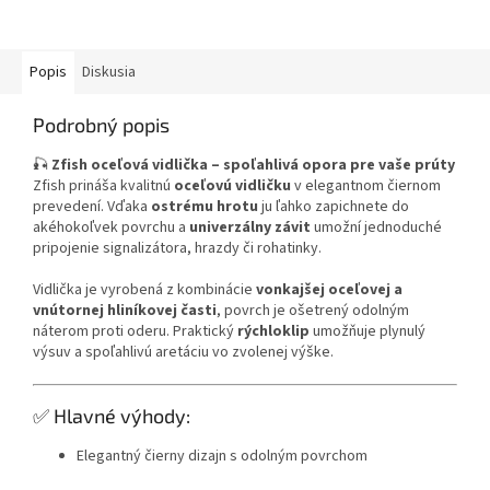
Popis
Diskusia
Podrobný popis
🎣
Zfish oceľová vidlička – spoľahlivá opora pre vaše prúty
Zfish prináša kvalitnú
oceľovú vidličku
v elegantnom čiernom
prevedení. Vďaka
ostrému hrotu
ju ľahko zapichnete do
akéhokoľvek povrchu a
univerzálny závit
umožní jednoduché
pripojenie signalizátora, hrazdy či rohatinky.
Vidlička je vyrobená z kombinácie
vonkajšej oceľovej a
vnútornej hliníkovej časti
, povrch je ošetrený odolným
náterom proti oderu. Praktický
rýchloklip
umožňuje plynulý
výsuv a spoľahlivú aretáciu vo zvolenej výške.
✅ Hlavné výhody:
Elegantný čierny dizajn s odolným povrchom