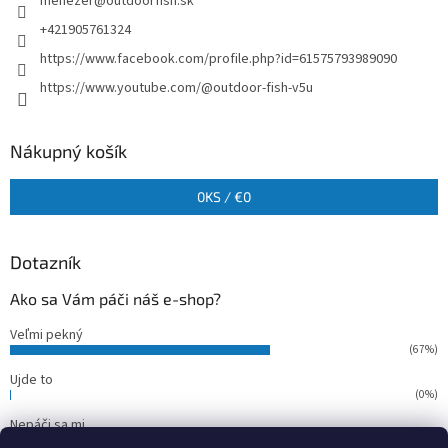
menezer
@
outdoorfish.sk
+421905761324
https://www.facebook.com/profile.php?id=61575793989090
https://www.youtube.com/@outdoor-fish-v5u
Nákupný košík
0
KS /
€0
Dotazník
Ako sa Vám páči náš e-shop?
Veľmi pekný
(67%)
Ujde to
(0%)
Nepáči sa mi
(33%)