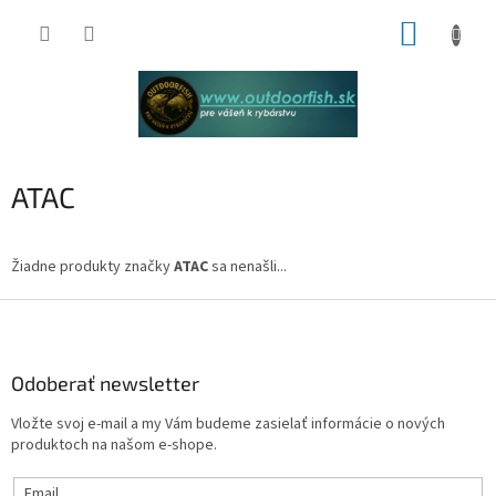
Prejsť
NÁKUP
na
obsah
KOŠÍK
ATAC
Žiadne produkty značky
ATAC
sa nenašli...
Z
á
p
ä
Odoberať newsletter
t
Vložte svoj e-mail a my Vám budeme zasielať informácie o nových
i
produktoch na našom e-shope.
e
Email