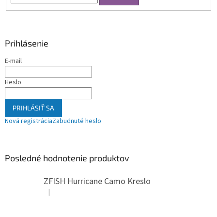
Prihlásenie
E-mail
Heslo
PRIHLÁSIŤ SA
Nová registrácia
Zabudnuté heslo
Posledné hodnotenie produktov
ZFISH Hurricane Camo Kreslo
|
Hodnotenie produktu je 5 z 5 hviezdičiek.