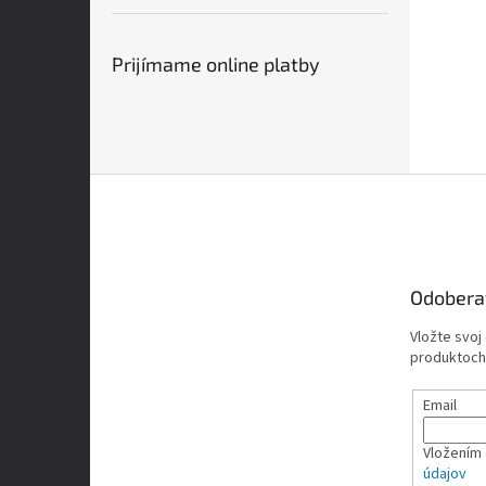
Prijímame online platby
Z
á
p
ä
t
Odobera
i
e
Vložte svoj
produktoch
Email
Vložením 
údajov