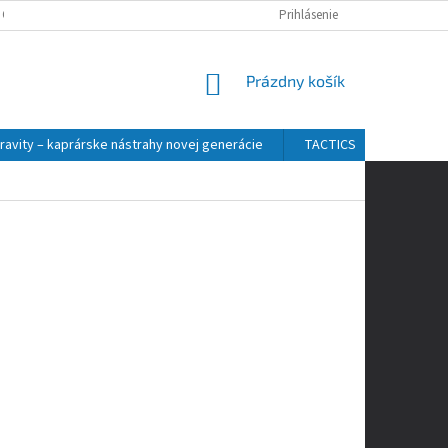
 OSOBNÝCH ÚDAJOV
Prihlásenie
NÁKUPNÝ
Prázdny košík
KOŠÍK
ravity – kaprárske nástrahy novej generácie
TACTICS
ZFISH