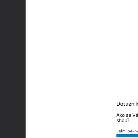
Dotazní
Ako sa Vá
shop?
Veľmi pekn