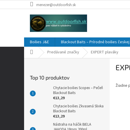
Prejsť
menezer@outdoorfish.sk
na
obsah
Boilies J&E
Blackout Baits – Prírodné boilies česke
Domov
Predávané značky
EXPERT plaváky
B
EXP
o
č
Top 10 produktov
n
Žiadne 
ý
Chytacie boilies Scopex – Pečeň
p
Blackout Baits
€13,29
a
n
Chytacie boilies Zkvasená Slivka
Blackout Baits
e
€13,29
l
Nástraha na háčik BIELA ​​
JAHODA 18mm 200ml