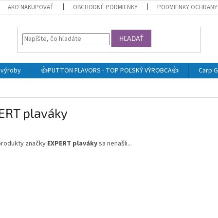
AKO NAKUPOVAŤ
OBCHODNÉ PODMIENKY
PODMIENKY OCHRANY
HĽADAŤ
j výroby
👍PUTTON FLAVORS - TOP POĽSKÝ VÝROBCA👍
Carp G
ERT plaváky
produkty značky
EXPERT plaváky
sa nenašli...