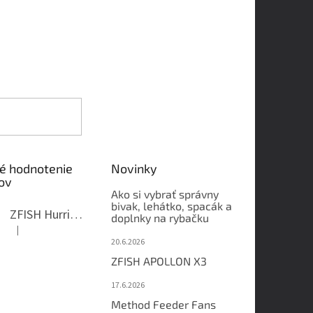
é hodnotenie
Novinky
ov
Ako si vybrať správny
bivak, lehátko, spacák a
ZFISH Hurricane Camo Kreslo
doplnky na rybačku
|
Hodnotenie produktu je 5 z 5 hviezdičiek.
20.6.2026
ZFISH APOLLON X3
17.6.2026
Method Feeder Fans