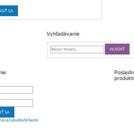
ÁSIŤ SA
Vyhľadávanie
HĽADAŤ
nie
Posledn
produkt
IŤ SA
rácia
Zabudnuté heslo