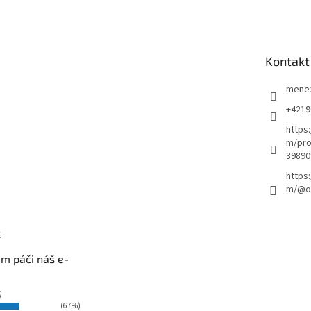
Kontakt
mene
+4219
https
m/pro
39890
https
m/@ou
k
m páči náš e-
ý
(67%)