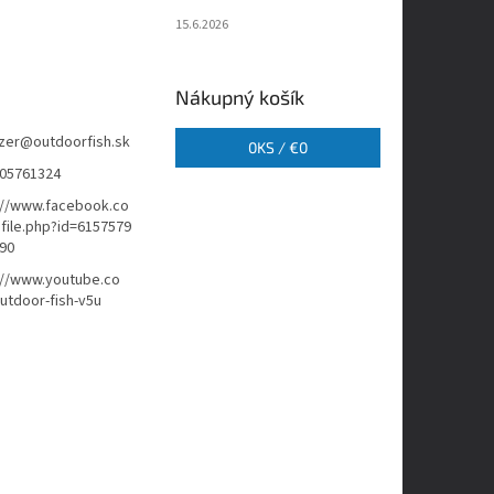
15.6.2026
Nákupný košík
zer
@
outdoorfish.sk
0
KS /
€0
05761324
://www.facebook.co
file.php?id=6157579
90
://www.youtube.co
tdoor-fish-v5u